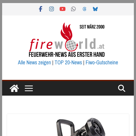
Zum
Inhalt
springen
Alle News zeigen
|
TOP 20-News
|
Fiwo-Gutscheine