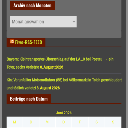
Archiv nach Monaten
Archiv
nach
Monaten
Fiwo-RSS-FEED
Bayern: Kleintransporter-Überschlag auf der LA 10 bei Postau → ein
Toter, sechs Verletzte
8. August 2026
Ktn: Verunfallter Motorradfahrer (55) bei Völkermarkt in Teich geschleudert
und tödlich verletzt
8. August 2026
Beiträge nach Datum
Juni 2024
M
D
M
D
F
S
S