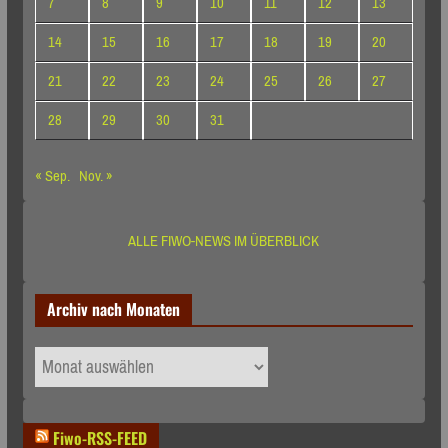
7
8
9
10
11
12
13
14
15
16
17
18
19
20
21
22
23
24
25
26
27
28
29
30
31
« Sep.
Nov. »
ALLE FIWO-NEWS IM ÜBERBLICK
Archiv nach Monaten
Archiv
nach
Monaten
Fiwo-RSS-FEED