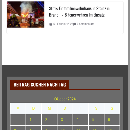
Stmk: Einfamilienwohnhaus in Stainz in
Brand → 8 Feuerwehren im Einsatz
17. Februar 2025
0 Kommentare
BEITRAG SUCHEN NACH TAG
Oktober 2024
M
D
M
D
F
S
S
1
2
3
4
5
6