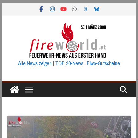
Zum
Inhalt
springen
Alle News zeigen
|
TOP 20-News
|
Fiwo-Gutscheine