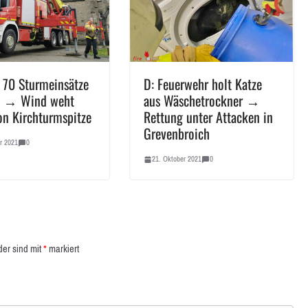
 70 Sturmeinsätze
D: Feuerwehr holt Katze
n → Wind weht
aus Wäschetrockner →
on Kirchturmspitze
Rettung unter Attacken in
Grevenbroich
r 2021
0
21. Oktober 2021
0
der sind mit
*
markiert