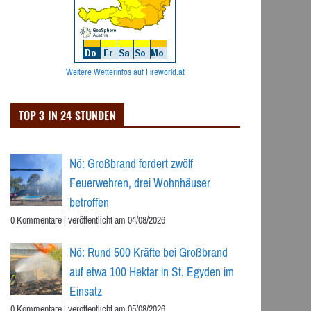
Weitere Wetterinfos auf Fireworld.at
TOP 3 IN 24 STUNDEN
Nö: Großbrand fordert zwölf
Feuerwehren, drei Wohnhäuser
betroffen
0 Kommentare
|
veröffentlicht am 04/08/2026
Nö: Rund 500 Kräfte bei Großbrand
auf etwa 100 Hektar in St. Egyden im
Einsatz
0 Kommentare
|
veröffentlicht am 05/08/2026