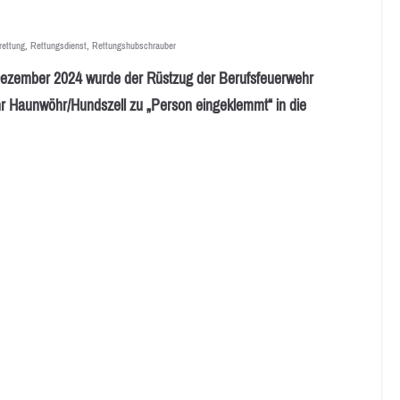
rettung
,
Rettungsdienst
,
Rettungshubschrauber
zember 2024 wurde der Rüstzug der Berufsfeuerwehr
hr Haunwöhr/Hundszell zu „Person eingeklemmt“ in die