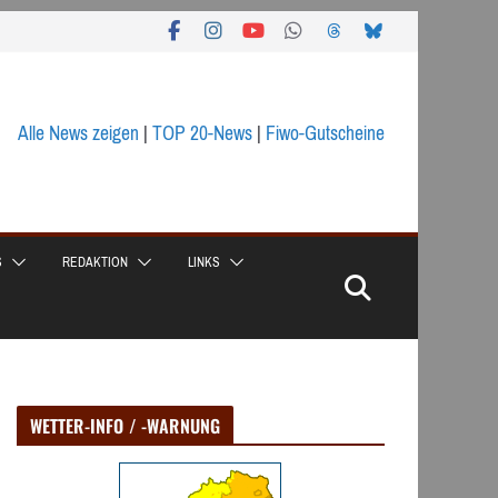
Alle News zeigen
|
TOP 20-News
|
Fiwo-Gutscheine
S
REDAKTION
LINKS
WETTER-INFO / -WARNUNG