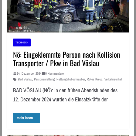
TECHNISCH
Nö: Eingeklemmte Person nach Kollision
Transporter / Pkw in Bad Vöslau
14. Dezember 2024
0 Kommentare
Bad Vöslau
,
Personenrettung
,
Rettungshubschrauber
,
Rotes Kreuz
,
Verkehrsunfall
BAD VÖSLAU (NÖ): In den frühen Abendstunden des
12. Dezember 2024 wurden die Einsatzkräfte der
mehr lesen ...