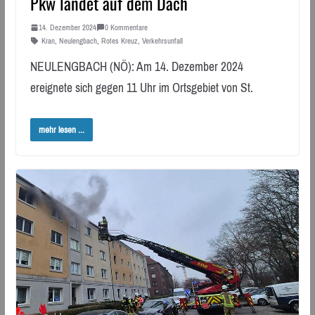
Pkw landet auf dem Dach
14. Dezember 2024
0 Kommentare
Kran
,
Neulengbach
,
Rotes Kreuz
,
Verkehrsunfall
NEULENGBACH (NÖ): Am 14. Dezember 2024
ereignete sich gegen 11 Uhr im Ortsgebiet von St.
mehr lesen ...