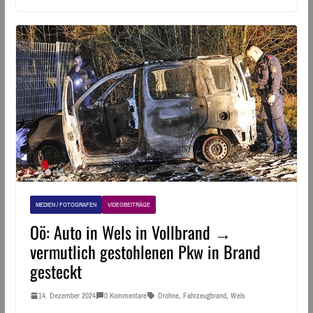
MEDIEN / FOTOGRAFEN
VIDEOBEITRÄGE
Oö: Auto in Wels in Vollbrand →
vermutlich gestohlenen Pkw in Brand
gesteckt
14. Dezember 2024
0 Kommentare
Drohne
,
Fahrzeugbrand
,
Wels