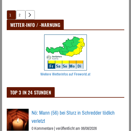
Seitennummerierung
1
2
der
WETTER-INFO / -WARNUNG
Beiträge
Weitere Wetterinfos auf Fireworld.at
TOP 3 IN 24 STUNDEN
Nö: Mann (56) bei Sturz in Schredder tödlich
verletzt
0 Kommentare
|
veröffentlicht am 06/08/2026