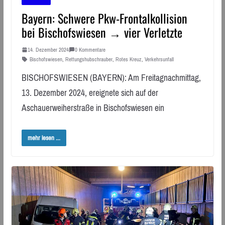
Bayern: Schwere Pkw-Frontalkollision
bei Bischofswiesen → vier Verletzte
14. Dezember 2024
0 Kommentare
Bischofswiesen
,
Rettungshubschrauber
,
Rotes Kreuz
,
Verkehrsunfall
BISCHOFSWIESEN (BAYERN): Am Freitagnachmittag,
13. Dezember 2024, ereignete sich auf der
Aschauerweiherstraße in Bischofswiesen ein
mehr lesen ...