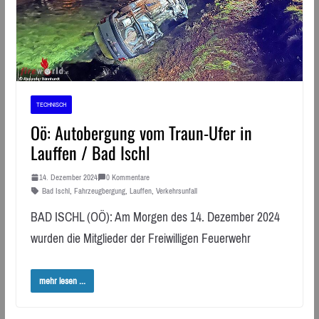
TECHNISCH
Oö: Autobergung vom Traun-Ufer in
Lauffen / Bad Ischl
14. Dezember 2024
0 Kommentare
Bad Ischl
,
Fahrzeugbergung
,
Lauffen
,
Verkehrsunfall
BAD ISCHL (OÖ): Am Morgen des 14. Dezember 2024
wurden die Mitglieder der Freiwilligen Feuerwehr
mehr lesen ...