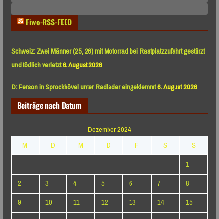
Monaten
Fiwo-RSS-FEED
Schweiz: Zwei Männer (25, 26) mit Motorrad bei Rastplatzzufahrt gestürzt
und tödlich verletzt
6. August 2026
D: Person in Sprockhövel unter Radlader eingeklemmt
6. August 2026
Beiträge nach Datum
Dezember 2024
M
D
M
D
F
S
S
1
2
3
4
5
6
7
8
9
10
11
12
13
14
15