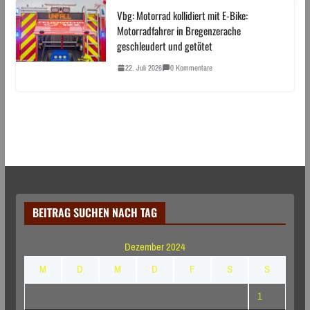
Vbg: Motorrad kollidiert mit E-Bike:
Motorradfahrer in Bregenzerache
geschleudert und getötet
22. Juli 2026
0 Kommentare
BEITRAG SUCHEN NACH TAG
Dezember 2024
M
D
M
D
F
S
S
1