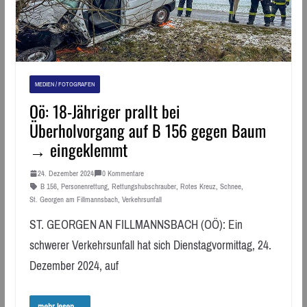
MEDIEN / FOTOGRAFEN
Oö: 18-Jähriger prallt bei
Überholvorgang auf B 156 gegen Baum
→ eingeklemmt
24. Dezember 2024
0 Kommentare
B 156
,
Personenrettung
,
Rettungshubschrauber
,
Rotes Kreuz
,
Schnee
,
St. Georgen am Fillmannsbach
,
Verkehrsunfall
ST. GEORGEN AN FILLMANNSBACH (OÖ): Ein
schwerer Verkehrsunfall hat sich Dienstagvormittag, 24.
Dezember 2024, auf
mehr lesen ...