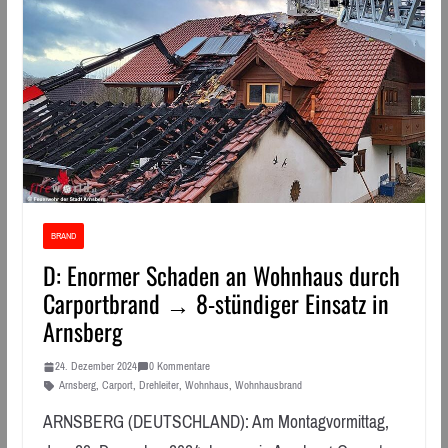
BRAND
D: Enormer Schaden an Wohnhaus durch
Carportbrand → 8-stündiger Einsatz in
Arnsberg
24. Dezember 2024
0 Kommentare
Arnsberg
,
Carport
,
Drehleiter
,
Wohnhaus
,
Wohnhausbrand
ARNSBERG (DEUTSCHLAND): Am Montagvormittag,