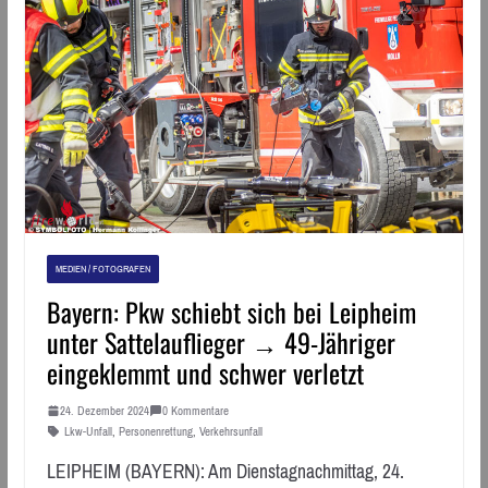
MEDIEN / FOTOGRAFEN
Bayern: Pkw schiebt sich bei Leipheim
unter Sattelauflieger → 49-Jähriger
eingeklemmt und schwer verletzt
24. Dezember 2024
0 Kommentare
Lkw-Unfall
,
Personenrettung
,
Verkehrsunfall
LEIPHEIM (BAYERN): Am Dienstagnachmittag, 24.