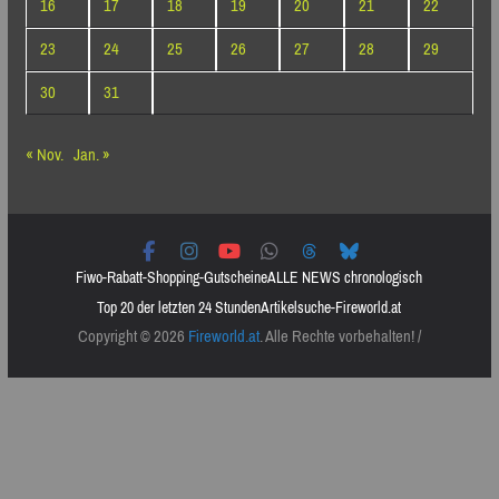
16
17
18
19
20
21
22
23
24
25
26
27
28
29
30
31
« Nov.
Jan. »
Fiwo-Rabatt-Shopping-Gutscheine
ALLE NEWS chronologisch
Top 20 der letzten 24 Stunden
Artikelsuche-Fireworld.at
Copyright © 2026
Fireworld.at
. Alle Rechte vorbehalten! /