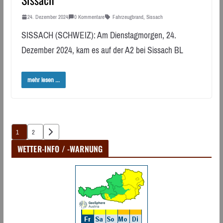
24. Dezember 2024
0 Kommentare
Fahrzeugbrand
,
Sissach
SISSACH (SCHWEIZ): Am Dienstagmorgen, 24.
Dezember 2024, kam es auf der A2 bei Sissach BL
mehr lesen ...
Seitennummerierung
1
2
der
WETTER-INFO / -WARNUNG
Beiträge