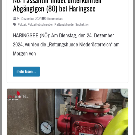
Abgängigen (80) bei Haringsee
24. Dezember 2024
0 Kommentare
Polizei
,
Polizeihubschrauber
,
Rettungshunde
,
Suchaktion
HARINGSEE (NÖ): Am Dienstag, den 24. Dezember
2024, wurden die „Rettungshunde Niederösterreich“ am
Morgen von
mehr lesen ...