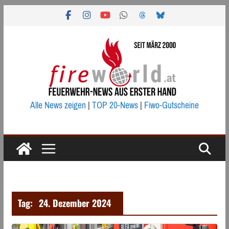
Zum
Inhalt
springen
Alle News zeigen
|
TOP 20-News
|
Fiwo-Gutscheine
Tag:
24. Dezember 2024