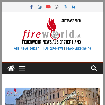
Zum
Inhalt
springen
Alle News zeigen
|
TOP 20-News
|
Fiwo-Gutscheine