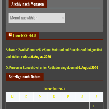
Archiv nach Monaten
Archiv
nach
Monaten
Fiwo-RSS-FEED
Schweiz: Zwei Männer (25, 26) mit Motorrad bei Rastplatzzufahrt gestürzt
und tödlich verletzt
6. August 2026
D: Person in Sprockhövel unter Radlader eingeklemmt
6. August 2026
Beiträge nach Datum
Dezember 2024
M
D
M
D
F
S
S
1