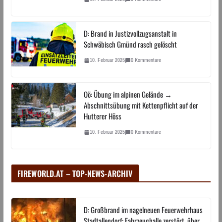
D: Brand in Justizvollzugsanstalt in
Schwäbisch Gmünd rasch gelöscht
10. Februar 2025
0 Kommentare
Oö: Übung im alpinen Gelände →
Abschnittsübung mit Kettenpflicht auf der
Hutterer Höss
10. Februar 2025
0 Kommentare
FIREWORLD.AT – TOP-NEWS-ARCHIV
D: Großbrand im nagelneuen Feuerwehrhaus
Stadtallendorf: Fahrzeughalle zerstört, über