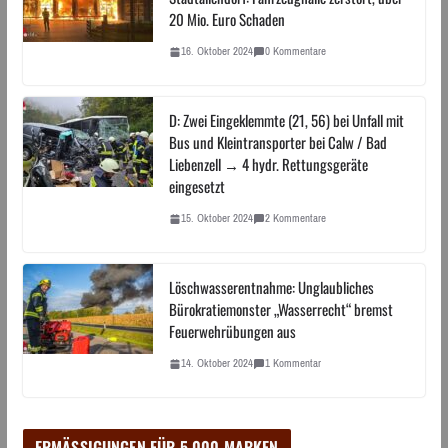
20 Mio. Euro Schaden
16. Oktober 2024
0 Kommentare
D: Zwei Eingeklemmte (21, 56) bei Unfall mit
Bus und Kleintransporter bei Calw / Bad
Liebenzell → 4 hydr. Rettungsgeräte
eingesetzt
15. Oktober 2024
2 Kommentare
Löschwasserentnahme: Unglaubliches
Bürokratiemonster „Wasserrecht“ bremst
Feuerwehrübungen aus
14. Oktober 2024
1 Kommentar
ERMÄSSIGUNGEN FÜR 5.000 MARKEN