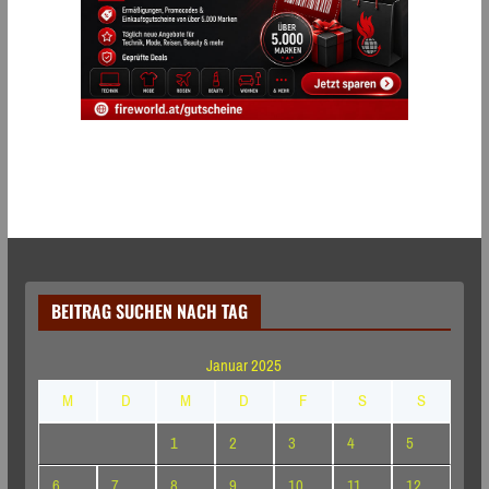
BEITRAG SUCHEN NACH TAG
Januar 2025
M
D
M
D
F
S
S
1
2
3
4
5
6
7
8
9
10
11
12