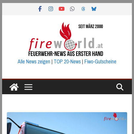
Zum
Inhalt
springen
Alle News zeigen
|
TOP 20-News
|
Fiwo-Gutscheine