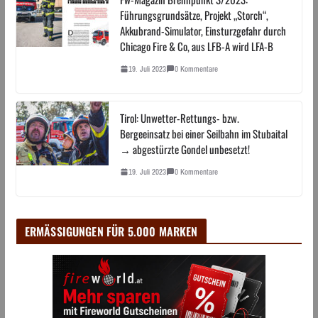
Führungsgrundsätze, Projekt „Storch“,
Akkubrand-Simulator, Einsturzgefahr durch
Chicago Fire & Co, aus LFB-A wird LFA-B
19. Juli 2023
0 Kommentare
Tirol: Unwetter-Rettungs- bzw.
Bergeeinsatz bei einer Seilbahn im Stubaital
→ abgestürzte Gondel unbesetzt!
19. Juli 2023
0 Kommentare
ERMÄSSIGUNGEN FÜR 5.000 MARKEN