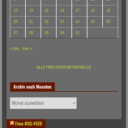
13
14
15
16
17
18
19
20
21
22
23
24
25
26
27
28
29
30
31
« Dez.
Feb. »
ALLE FIWO-NEWS IM ÜBERBLICK
Archiv nach Monaten
Archiv
nach
Monaten
Fiwo-RSS-FEED