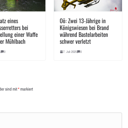
atz eines
Oö: Zwei 13-Jährige in
serretters bei
Königswiesen bei Brand
tellung einer Waffe
während Bastelarbeiten
er Mühlbach
schwer verletzt
5
0
7. Juli 2025
0
der sind mit
*
markiert