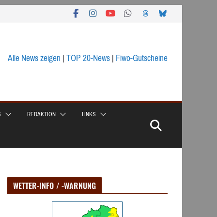
Alle News zeigen
|
TOP 20-News
|
Fiwo-Gutscheine
S
REDAKTION
LINKS
WETTER-INFO / -WARNUNG