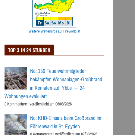
Weitere Wetterinfos auf Fireworld.at
TOP 3 IN 24 STUNDEN
Nö: 150 Feuerwehrmitglieder
bekämpfen Wohnanlagen-Großbrand
in Kematen a.d. Ybbs → 24
Wohnungen evakuiert
0 Kommentare
|
veröffentlicht am 06/08/2026
Nö: KHD-Einsatz beim Großbrand im
Föhrenwald in St. Egyden
0 Kommentare
|
veröffentlicht am 07/08/2026