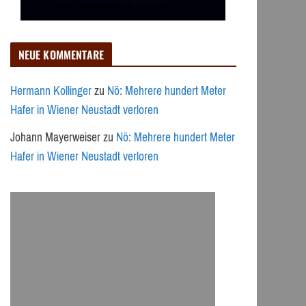
NEUE KOMMENTARE
Hermann Kollinger
zu
Nö: Mehrere hundert Meter
Hafer in Wiener Neustadt verloren
Johann Mayerweiser
zu
Nö: Mehrere hundert Meter
Hafer in Wiener Neustadt verloren