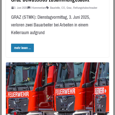
3. Juni 2025
0 Kommentare
Baustelle
,
CO
,
Graz
,
Rettungshubschrauber
GRAZ (STMK): Dienstagvormittag, 3. Juni 2025,
verloren zwei Bauarbeiter bei Arbeiten in einem
Kellerraum aufgrund
mehr lesen ...