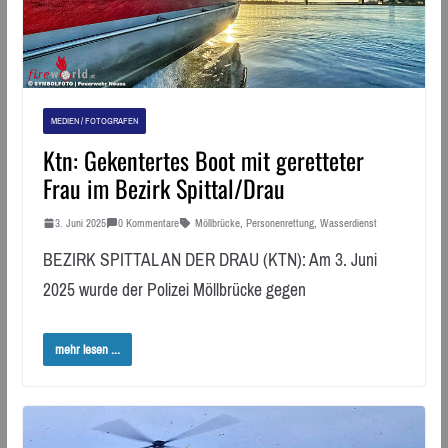
MEDIEN / FOTOGRAFEN
Ktn: Gekentertes Boot mit geretteter
Frau im Bezirk Spittal/Drau
3. Juni 2025
0 Kommentare
Möllbrücke
,
Personenrettung
,
Wasserdienst
BEZIRK SPITTAL AN DER DRAU (KTN): Am 3. Juni
2025 wurde der Polizei Möllbrücke gegen
mehr lesen ...