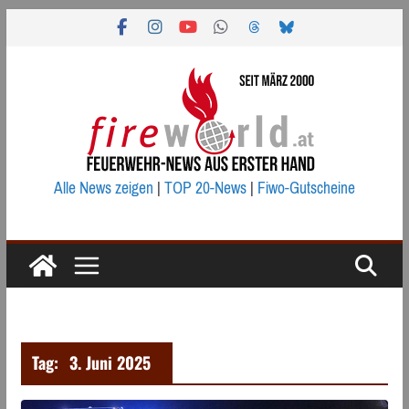
Zum
Inhalt
springen
Alle News zeigen
|
TOP 20-News
|
Fiwo-Gutscheine
Tag:
3. Juni 2025