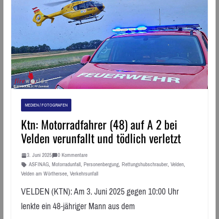
MEDIEN / FOTOGRAFEN
Ktn: Motorradfahrer (48) auf A 2 bei
Velden verunfallt und tödlich verletzt
3. Juni 2025
0 Kommentare
ASFINAG
,
Motorradunfall
,
Personenbergung
,
Rettungshubschrauber
,
Velden
,
Velden am Wörthersee
,
Verkehrsunfall
VELDEN (KTN): Am 3. Juni 2025 gegen 10:00 Uhr
lenkte ein 48-jähriger Mann aus dem