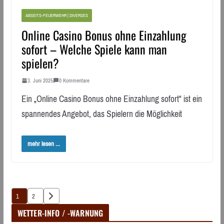
ABSEITS-FEUERWEHR | DIVERSES
Online Casino Bonus ohne Einzahlung
sofort – Welche Spiele kann man
spielen?
3. Juni 2025
0 Kommentare
Ein „Online Casino Bonus ohne Einzahlung sofort“ ist ein
spannendes Angebot, das Spielern die Möglichkeit
mehr lesen ...
Seitennummerierung
1
2
der
WETTER-INFO / -WARNUNG