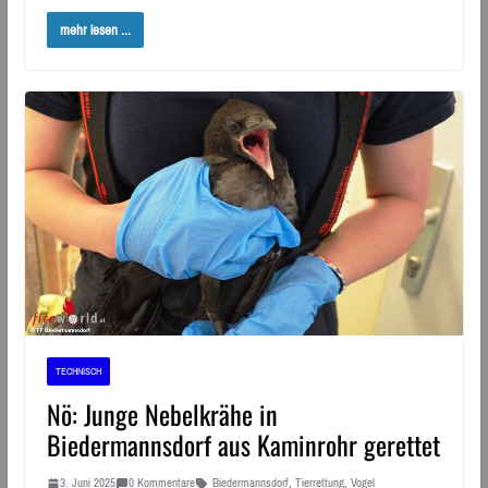
mehr lesen ...
TECHNISCH
Nö: Junge Nebelkrähe in
Biedermannsdorf aus Kaminrohr gerettet
3. Juni 2025
0 Kommentare
Biedermannsdorf
,
Tierrettung
,
Vogel