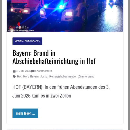
MEDIEN / FOTOGRAFEN
Bayern: Brand in
Abschiebehafteinrichtung in Hof
3. Juni 2025
0 Kommentare
Hof
,
Hof / Bayern
,
Justiz
,
Rettungshubschrauber
,
Zimmerbrand
HOF (BAYERN): In den frühen Abendstunden des 3.
Juni 2025 kam es in zwei Zellen
mehr lesen ...