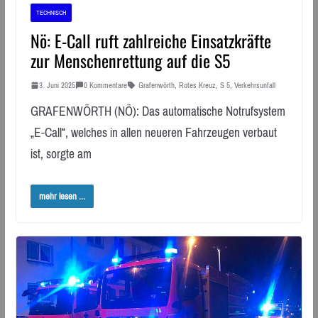
TECHNISCH
Nö: E-Call ruft zahlreiche Einsatzkräfte
zur Menschenrettung auf die S5
3. Juni 2025
0 Kommentare
Grafenwörth
,
Rotes Kreuz
,
S 5
,
Verkehrsunfall
GRAFENWÖRTH (NÖ): Das automatische Notrufsystem
„E-Call“, welches in allen neueren Fahrzeugen verbaut
ist, sorgte am
mehr lesen ...