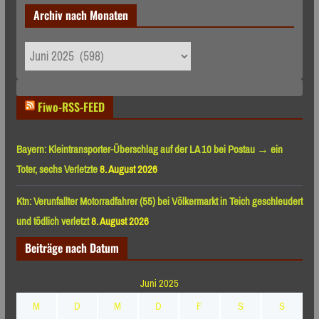
Archiv nach Monaten
Archiv
nach
Monaten
Fiwo-RSS-FEED
Bayern: Kleintransporter-Überschlag auf der LA 10 bei Postau → ein
Toter, sechs Verletzte
8. August 2026
Ktn: Verunfallter Motorradfahrer (55) bei Völkermarkt in Teich geschleudert
und tödlich verletzt
8. August 2026
Beiträge nach Datum
Juni 2025
M
D
M
D
F
S
S