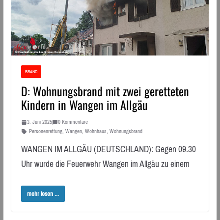
BRAND
D: Wohnungsbrand mit zwei geretteten
Kindern in Wangen im Allgäu
3. Juni 2025
0 Kommentare
Personenrettung
,
Wangen
,
Wohnhaus
,
Wohnungsbrand
WANGEN IM ALLGÄU (DEUTSCHLAND): Gegen 09.30
Uhr wurde die Feuerwehr Wangen im Allgäu zu einem
mehr lesen ...