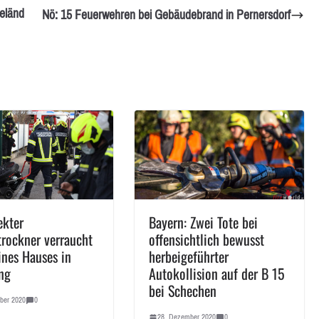
eländ
Nö: 15 Feuerwehren bei Gebäudebrand in Pernersdorf
ekter
Bayern: Zwei Tote bei
rockner verraucht
offensichtlich bewusst
ines Hauses in
herbeigeführter
ng
Autokollision auf der B 15
bei Schechen
ber 2020
0
28. Dezember 2020
0