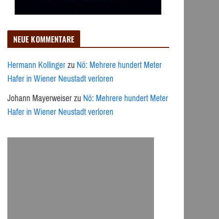
NEUE KOMMENTARE
Hermann Kollinger
zu
Nö: Mehrere hundert Meter
Hafer in Wiener Neustadt verloren
Johann Mayerweiser
zu
Nö: Mehrere hundert Meter
Hafer in Wiener Neustadt verloren