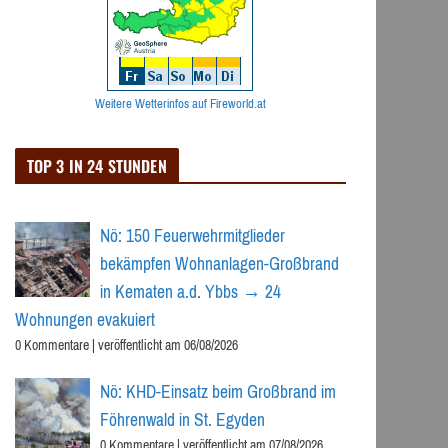
Weitere Wetterinfos auf Fireworld.at
TOP 3 IN 24 STUNDEN
Nö: 150 Feuerwehrmitglieder
bekämpfen Wohnanlagen-Großbrand
in Kematen a.d. Ybbs → 24
Wohnungen evakuiert
0 Kommentare
|
veröffentlicht am 06/08/2026
Nö: KHD-Einsatz beim Großbrand im
Föhrenwald in St. Egyden
0 Kommentare
|
veröffentlicht am 07/08/2026