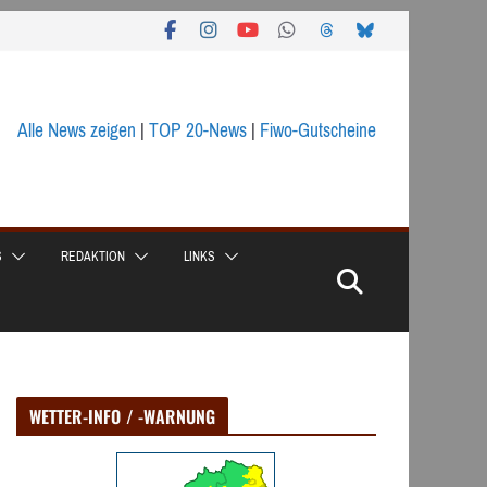
Alle News zeigen
|
TOP 20-News
|
Fiwo-Gutscheine
S
REDAKTION
LINKS
WETTER-INFO / -WARNUNG