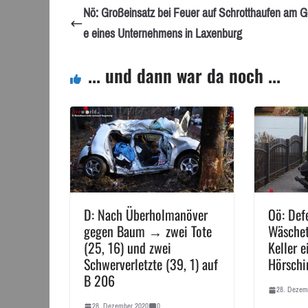
Nö: Großeinsatz bei Feuer auf Schrotthaufen am G
e eines Unternehmens in Laxenburg
... und dann war da noch ...
D: Nach Überholmanöver
Oö: Def
gegen Baum → zwei Tote
Wäschet
(25, 16) und zwei
Keller e
Schwerverletzte (39, 1) auf
Hörschi
B 206
28. Dezem
28. Dezember 2020
0