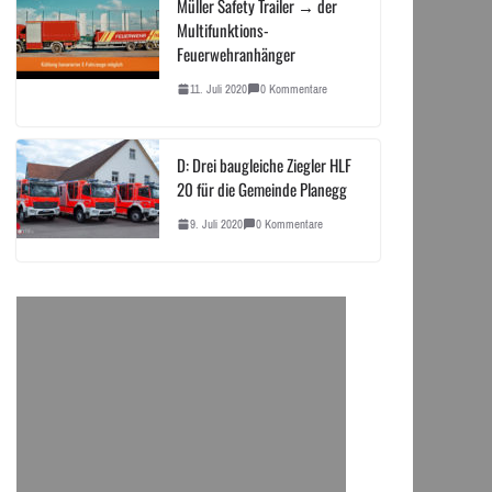
Müller Safety Trailer → der
Multifunktions-
Feuerwehranhänger
11. Juli 2020
0 Kommentare
D: Drei baugleiche Ziegler HLF
20 für die Gemeinde Planegg
9. Juli 2020
0 Kommentare