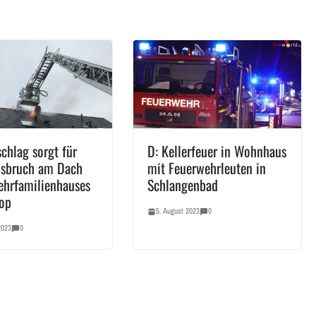
schlag sorgt für
D: Kellerfeuer in Wohnhaus
usbruch am Dach
mit Feuerwehrleuten in
ehrfamilienhauses
Schlangenbad
rop
5. August 2023
0
2023
0