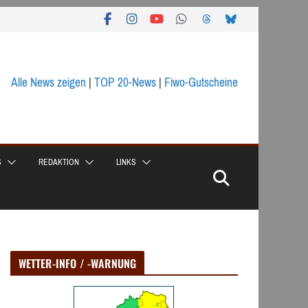
Alle News zeigen
|
TOP 20-News
|
Fiwo-Gutscheine
S
REDAKTION
LINKS
WETTER-INFO / -WARNUNG