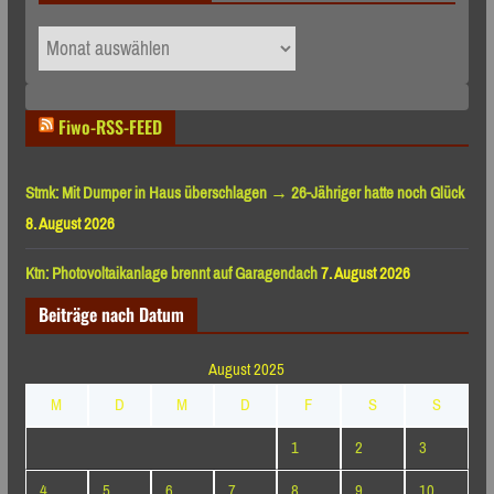
Archiv
nach
Monaten
Fiwo-RSS-FEED
Stmk: Mit Dumper in Haus überschlagen → 26-Jähriger hatte noch Glück
8. August 2026
Ktn: Photovoltaikanlage brennt auf Garagendach
7. August 2026
Beiträge nach Datum
August 2025
M
D
M
D
F
S
S
1
2
3
4
5
6
7
8
9
10