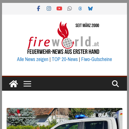
Zum
Inhalt
springen
Alle News zeigen
|
TOP 20-News
|
Fiwo-Gutscheine