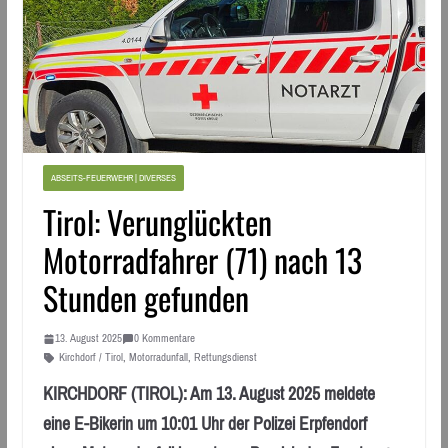
ABSEITS-FEUERWEHR | DIVERSES
Tirol: Verunglückten
Motorradfahrer (71) nach 13
Stunden gefunden
13. August 2025
0 Kommentare
Kirchdorf / Tirol
,
Motorradunfall
,
Rettungsdienst
KIRCHDORF (TIROL): Am 13. August 2025 meldete
eine E-Bikerin um 10:01 Uhr der Polizei Erpfendorf