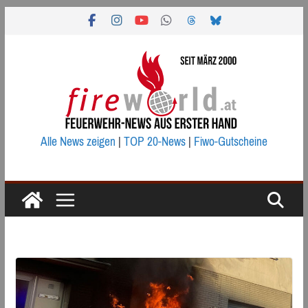
Zum
Inhalt
springen
Alle News zeigen
|
TOP 20-News
|
Fiwo-Gutscheine