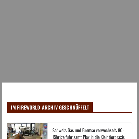
IM FIREWORLD-ARCHIV GESCHNÜFFELT
Schweiz: Gas und Bremse verwechselt: 80-
Jährige fuhr samt Pkw in die Kleintierpraxis