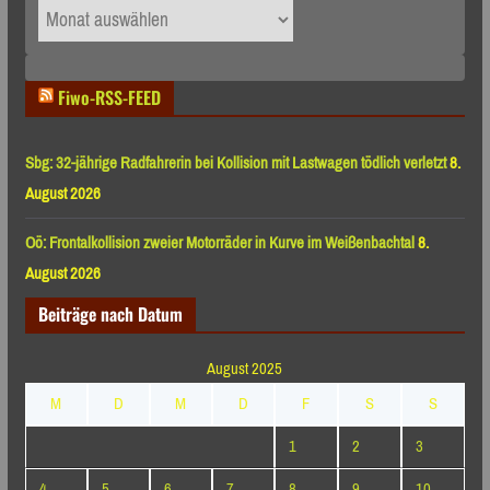
Archiv
nach
Monaten
Fiwo-RSS-FEED
Sbg: 32-jährige Radfahrerin bei Kollision mit Lastwagen tödlich verletzt
8.
August 2026
Oö: Frontalkollision zweier Motorräder in Kurve im Weißenbachtal
8.
August 2026
Beiträge nach Datum
August 2025
M
D
M
D
F
S
S
1
2
3
4
5
6
7
8
9
10