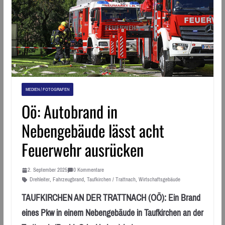
MEDIEN / FOTOGRAFEN
Oö: Autobrand in
Nebengebäude lässt acht
Feuerwehr ausrücken
2. September 2025
0 Kommentare
Drehleiter
,
Fahrzeugbrand
,
Taufkirchen / Trattnach
,
Wirtschaftsgebäude
TAUFKIRCHEN AN DER TRATTNACH (OÖ): Ein Brand
eines Pkw in einem Nebengebäude in Taufkirchen an der