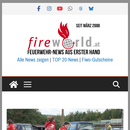
Zum
Inhalt
springen
Alle News zeigen
|
TOP 20-News
|
Fiwo-Gutscheine