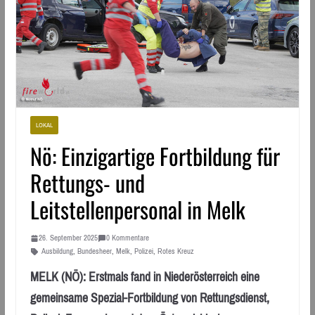
LOKAL
Nö: Einzigartige Fortbildung für
Rettungs- und
Leitstellenpersonal in Melk
26. September 2025
0 Kommentare
Ausbildung
,
Bundesheer
,
Melk
,
Polizei
,
Rotes Kreuz
MELK (NÖ): Erstmals fand in Niederösterreich eine
gemeinsame Spezial-Fortbildung von Rettungsdienst,