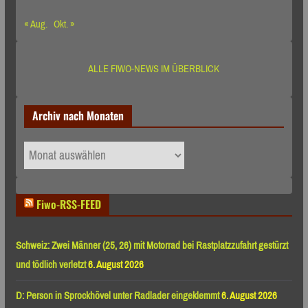
« Aug.
Okt. »
ALLE FIWO-NEWS IM ÜBERBLICK
Archiv nach Monaten
Archiv
nach
Monaten
Fiwo-RSS-FEED
Schweiz: Zwei Männer (25, 26) mit Motorrad bei Rastplatzzufahrt gestürzt
und tödlich verletzt
6. August 2026
D: Person in Sprockhövel unter Radlader eingeklemmt
6. August 2026