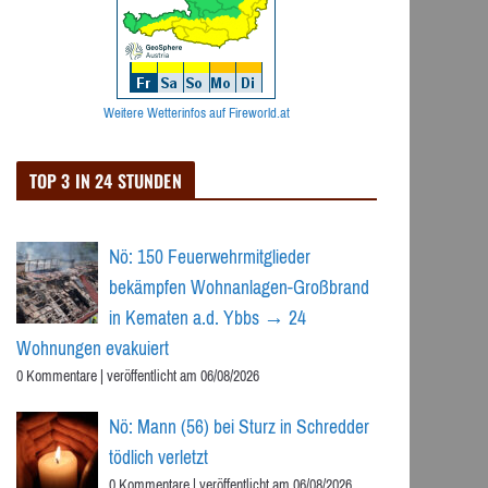
Weitere Wetterinfos auf Fireworld.at
TOP 3 IN 24 STUNDEN
Nö: 150 Feuerwehrmitglieder
bekämpfen Wohnanlagen-Großbrand
in Kematen a.d. Ybbs → 24
Wohnungen evakuiert
0 Kommentare
|
veröffentlicht am 06/08/2026
Nö: Mann (56) bei Sturz in Schredder
tödlich verletzt
0 Kommentare
|
veröffentlicht am 06/08/2026