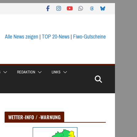
Alle News zeigen
|
TOP 20-News
|
Fiwo-Gutscheine
S
REDAKTION
LINKS
WETTER-INFO / -WARNUNG