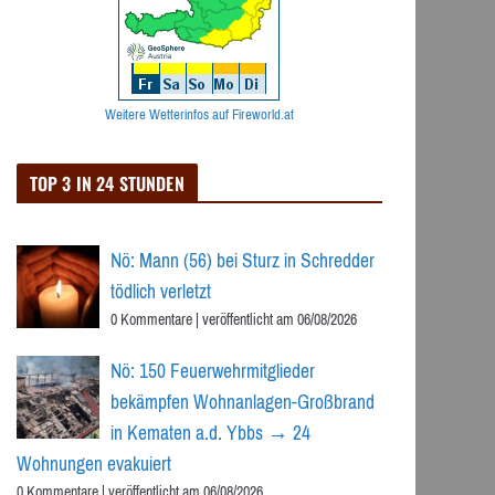
Weitere Wetterinfos auf Fireworld.at
TOP 3 IN 24 STUNDEN
Nö: Mann (56) bei Sturz in Schredder
tödlich verletzt
0 Kommentare
|
veröffentlicht am 06/08/2026
Nö: 150 Feuerwehrmitglieder
bekämpfen Wohnanlagen-Großbrand
in Kematen a.d. Ybbs → 24
Wohnungen evakuiert
0 Kommentare
|
veröffentlicht am 06/08/2026