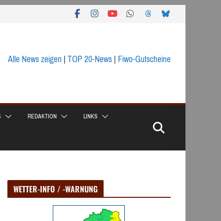
Alle News zeigen
|
TOP 20-News
|
Fiwo-Gutscheine
S
REDAKTION
LINKS
WETTER-INFO / -WARNUNG