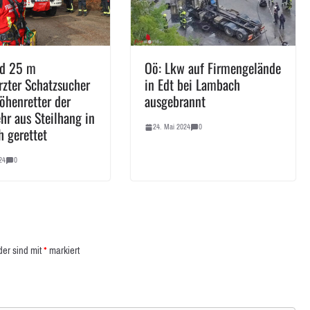
nd 25 m
Oö: Lkw auf Firmengelände
rzter Schatzsucher
in Edt bei Lambach
öhenretter der
ausgebrannt
hr aus Steilhang in
24. Mai 2024
0
 gerettet
24
0
der sind mit
*
markiert