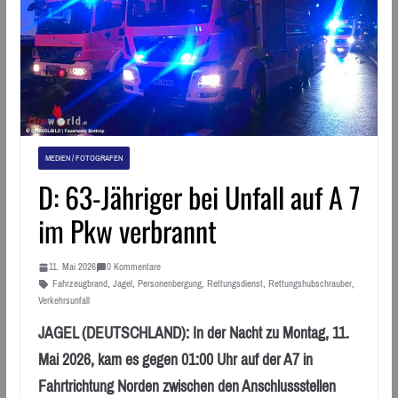
MEDIEN / FOTOGRAFEN
D: 63-Jähriger bei Unfall auf A 7
im Pkw verbrannt
11. Mai 2026
0 Kommentare
Fahrzeugbrand
,
Jagel
,
Personenbergung
,
Rettungsdienst
,
Rettungshubschrauber
,
Verkehrsunfall
JAGEL (DEUTSCHLAND): In der Nacht zu Montag, 11.
Mai 2026, kam es gegen 01:00 Uhr auf der A7 in
Fahrtrichtung Norden zwischen den Anschlussstellen