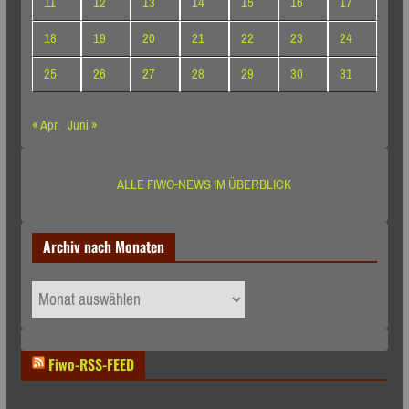
11
12
13
14
15
16
17
18
19
20
21
22
23
24
25
26
27
28
29
30
31
« Apr.
Juni »
ALLE FIWO-NEWS IM ÜBERBLICK
Archiv nach Monaten
Archiv
nach
Monaten
Fiwo-RSS-FEED