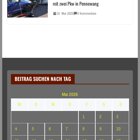
mit zwei Pkw in Pennewang
19. Mai 2025
0 Kommentare
BEITRAG SUCHEN NACH TAG
Mai 2026
M
D
M
D
F
S
S
1
2
3
4
5
6
7
8
9
10