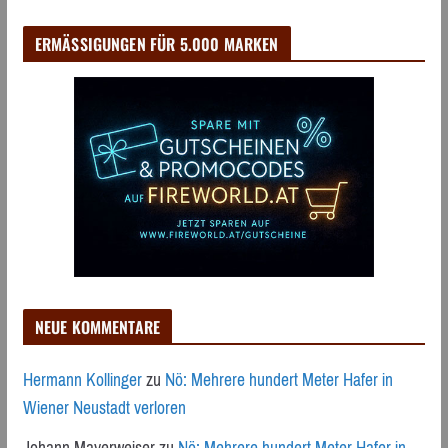
ERMÄSSIGUNGEN FÜR 5.000 MARKEN
NEUE KOMMENTARE
Hermann Kollinger
zu
Nö: Mehrere hundert Meter Hafer in
Wiener Neustadt verloren
Johann Mayerweiser
zu
Nö: Mehrere hundert Meter Hafer in