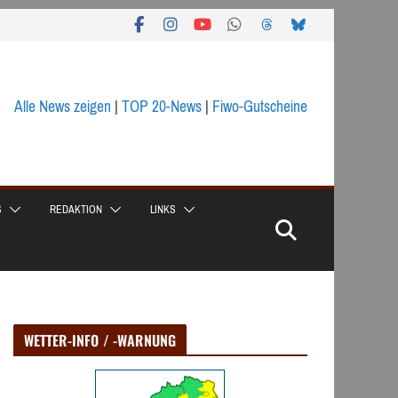
Alle News zeigen
|
TOP 20-News
|
Fiwo-Gutscheine
S
REDAKTION
LINKS
WETTER-INFO / -WARNUNG