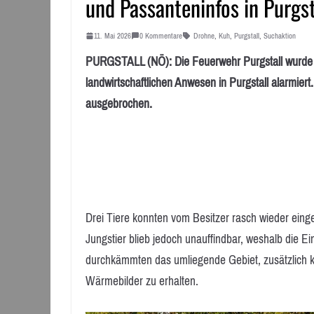
und Passanteninfos in Purgs
11. Mai 2026
0 Kommentare
Drohne
,
Kuh
,
Purgstall
,
Suchaktion
PURGSTALL (NÖ): Die Feuerwehr Purgstall wurde 
landwirtschaftlichen Anwesen in Purgstall alarmier
ausgebrochen.
Drei Tiere konnten vom Besitzer rasch wieder eing
Jungstier blieb jedoch unauffindbar, weshalb die E
durchkämmten das umliegende Gebiet, zusätzlich 
Wärmebilder zu erhalten.