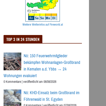
Weitere Wetterinfos auf Fireworld.at
TOP 3 IN 24 STUNDEN
Nö: 150 Feuerwehrmitglieder
bekämpfen Wohnanlagen-Großbrand
in Kematen a.d. Ybbs → 24
Wohnungen evakuiert
0 Kommentare
|
veröffentlicht am 06/08/2026
Nö: KHD-Einsatz beim Großbrand im
Föhrenwald in St. Egyden
0 Kommentare
|
veröffentlicht am 07/08/2026