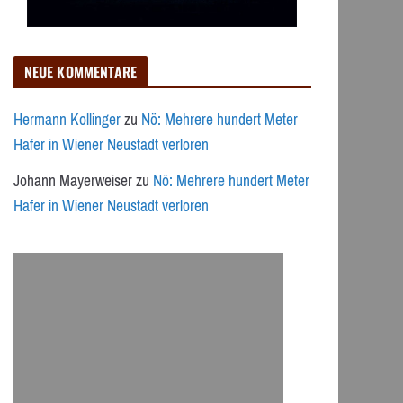
NEUE KOMMENTARE
Hermann Kollinger
zu
Nö: Mehrere hundert Meter
Hafer in Wiener Neustadt verloren
Johann Mayerweiser
zu
Nö: Mehrere hundert Meter
Hafer in Wiener Neustadt verloren