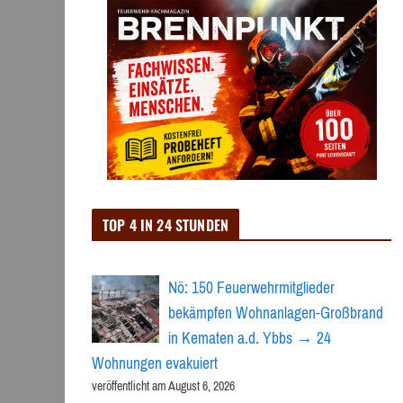
TOP 4 IN 24 STUNDEN
Nö: 150 Feuerwehrmitglieder
bekämpfen Wohnanlagen-Großbrand
in Kematen a.d. Ybbs → 24
Wohnungen evakuiert
veröffentlicht am August 6, 2026