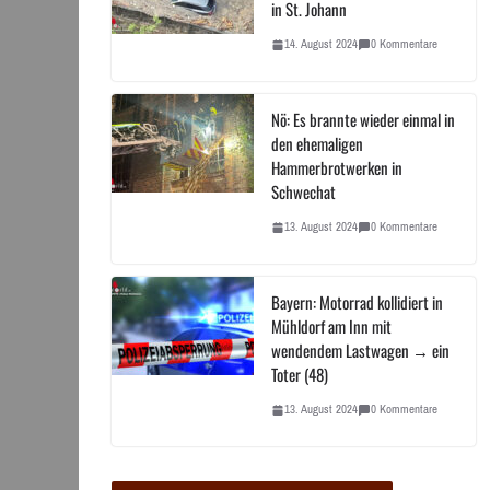
in St. Johann
14. August 2024
0 Kommentare
Nö: Es brannte wieder einmal in
den ehemaligen
Hammerbrotwerken in
Schwechat
13. August 2024
0 Kommentare
Bayern: Motorrad kollidiert in
Mühldorf am Inn mit
wendendem Lastwagen → ein
Toter (48)
13. August 2024
0 Kommentare