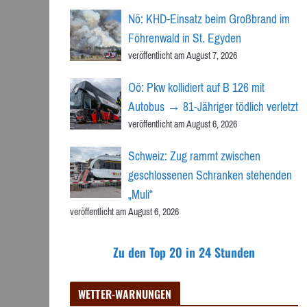
Nö: KHD-Einsatz beim Großbrand im
Föhrenwald in St. Egyden
veröffentlicht am August 7, 2026
Oö: Pkw kollidiert auf B 126 mit
Autobus → 81-Jähriger tödlich verletzt
veröffentlicht am August 6, 2026
Schweiz: Zug rammt zwischen
geschlossenen Schranken stehenden
„Muli“
veröffentlicht am August 6, 2026
Zu den Top 20 in 24 Stunden
WETTER-WARNUNGEN