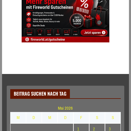
BEITRAG SUCHEN NACH TAG
Mai 2026
M
D
M
D
F
S
S
1
2
3