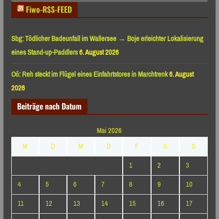
Fiwo-RSS-FEED
Sbg: Tödlicher Badeunfall im Wallersee → Boje erleichter Lokalisierung
eines Stand-up-Paddlers
6. August 2026
Oö: Reh steckt im Flügel eines Einfahrtstores in Marchtrenk
6. August
2026
Beiträge nach Datum
Mai 2026
M
D
M
D
F
S
S
1
2
3
4
5
6
7
8
9
10
11
12
13
14
15
16
17