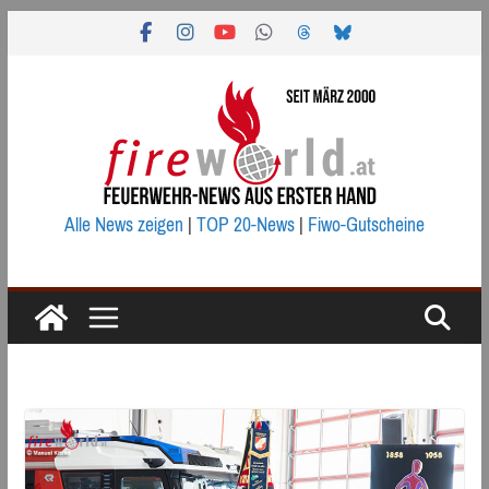
Zum
Inhalt
springen
Alle News zeigen
|
TOP 20-News
|
Fiwo-Gutscheine