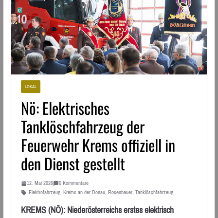
LOKAL
Nö: Elektrisches
Tanklöschfahrzeug der
Feuerwehr Krems offiziell in
den Dienst gestellt
12. Mai 2026
0 Kommentare
Elektrofahrzeug
,
Krems an der Donau
,
Rosenbauer
,
Tanklöschfahrzeug
KREMS (NÖ): Niederösterreichs erstes elektrisch