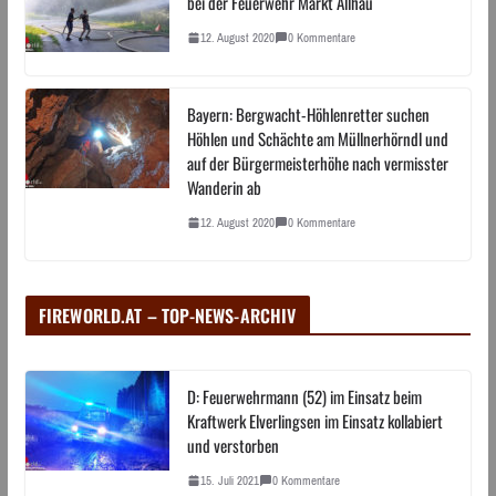
bei der Feuerwehr Markt Allhau
12. August 2020
0 Kommentare
Bayern: Bergwacht-Höhlenretter suchen
Höhlen und Schächte am Müllnerhörndl und
auf der Bürgermeisterhöhe nach vermisster
Wanderin ab
12. August 2020
0 Kommentare
FIREWORLD.AT – TOP-NEWS-ARCHIV
D: Feuerwehrmann (52) im Einsatz beim
Kraftwerk Elverlingsen im Einsatz kollabiert
und verstorben
15. Juli 2021
0 Kommentare