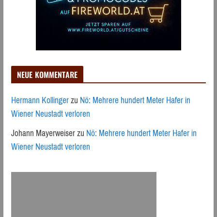
NEUE KOMMENTARE
Hermann Kollinger
zu
Nö: Mehrere hundert Meter Hafer in
Wiener Neustadt verloren
Johann Mayerweiser
zu
Nö: Mehrere hundert Meter Hafer in
Wiener Neustadt verloren