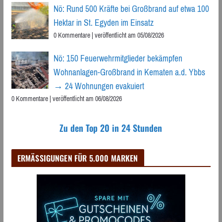
Nö: Rund 500 Kräfte bei Großbrand auf etwa 100
Hektar in St. Egyden im Einsatz
0 Kommentare
|
veröffentlicht am 05/08/2026
Nö: 150 Feuerwehrmitglieder bekämpfen
Wohnanlagen-Großbrand in Kematen a.d. Ybbs
→ 24 Wohnungen evakuiert
0 Kommentare
|
veröffentlicht am 06/08/2026
Zu den Top 20 in 24 Stunden
ERMÄSSIGUNGEN FÜR 5.000 MARKEN