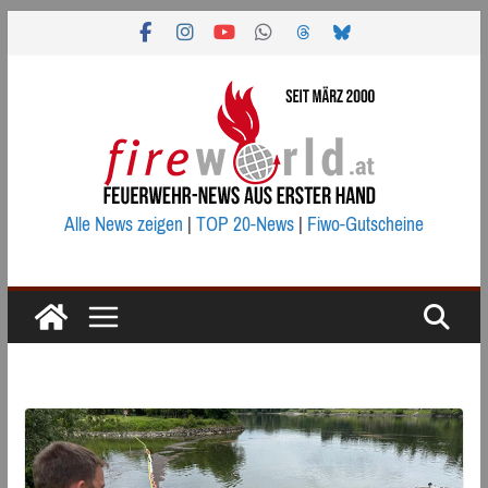
Zum
Inhalt
springen
Alle News zeigen
|
TOP 20-News
|
Fiwo-Gutscheine