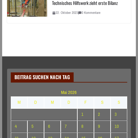
Technisches Hilfswerk zieht erste Bilanz
22. Oktober 2023
0 Kommentare
BEITRAG SUCHEN NACH TAG
Mai 2026
M
D
M
D
F
S
S
1
2
3
4
5
6
7
8
9
10