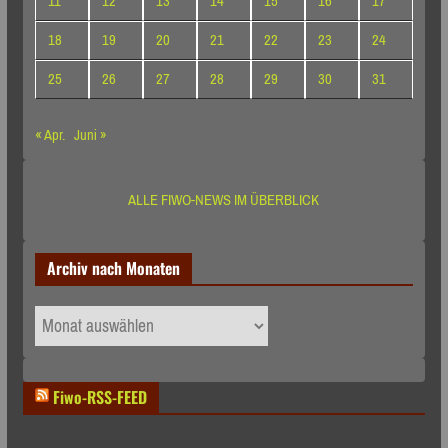
11
12
13
14
15
16
17
18
19
20
21
22
23
24
25
26
27
28
29
30
31
« Apr.
Juni »
ALLE FIWO-NEWS IM ÜBERBLICK
Archiv nach Monaten
Archiv
nach
Monaten
Fiwo-RSS-FEED