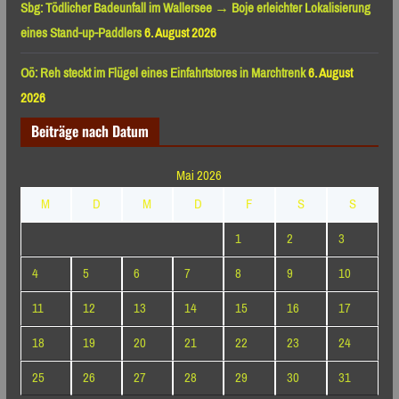
Sbg: Tödlicher Badeunfall im Wallersee → Boje erleichter Lokalisierung
eines Stand-up-Paddlers
6. August 2026
Oö: Reh steckt im Flügel eines Einfahrtstores in Marchtrenk
6. August
2026
Beiträge nach Datum
Mai 2026
M
D
M
D
F
S
S
1
2
3
4
5
6
7
8
9
10
11
12
13
14
15
16
17
18
19
20
21
22
23
24
25
26
27
28
29
30
31