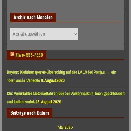
Archiv nach Monaten
Archiv
nach
Monaten
Fiwo-RSS-FEED
Bayern: Kleintransporter-Überschlag auf der LA 10 bei Postau → ein
Toter, sechs Verletzte
8. August 2026
Ktn: Verunfallter Motorradfahrer (55) bei Völkermarkt in Teich geschleudert
und tödlich verletzt
8. August 2026
Beiträge nach Datum
Mai 2026