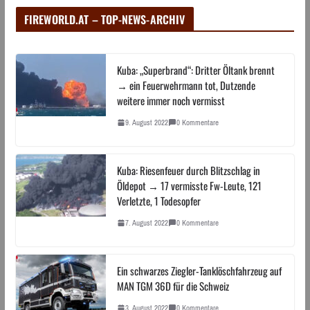
FIREWORLD.AT – TOP-NEWS-ARCHIV
Kuba: „Superbrand“: Dritter Öltank brennt
→ ein Feuerwehrmann tot, Dutzende
weitere immer noch vermisst
9. August 2022
0 Kommentare
Kuba: Riesenfeuer durch Blitzschlag in
Öldepot → 17 vermisste Fw-Leute, 121
Verletzte, 1 Todesopfer
7. August 2022
0 Kommentare
Ein schwarzes Ziegler-Tanklöschfahrzeug auf
MAN TGM 36D für die Schweiz
3. August 2022
0 Kommentare