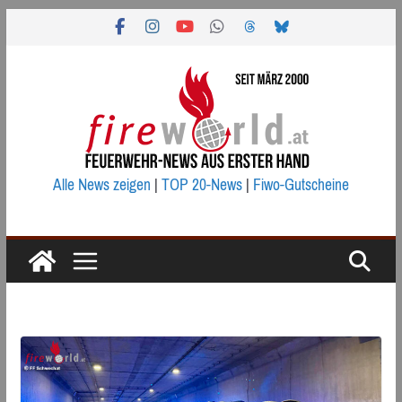
Zum
Inhalt
springen
Alle News zeigen
|
TOP 20-News
|
Fiwo-Gutscheine