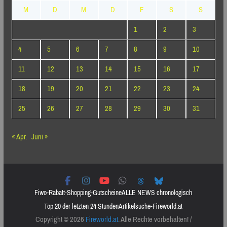
M
D
M
D
F
S
S
1
2
3
4
5
6
7
8
9
10
11
12
13
14
15
16
17
18
19
20
21
22
23
24
25
26
27
28
29
30
31
« Apr.
Juni »
Fiwo-Rabatt-Shopping-Gutscheine
ALLE NEWS chronologisch
Top 20 der letzten 24 Stunden
Artikelsuche-Fireworld.at
Copyright © 2026
Fireworld.at
. Alle Rechte vorbehalten! /