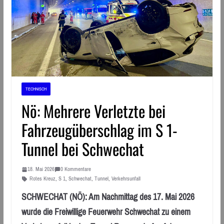
TECHNISCH
Nö: Mehrere Verletzte bei
Fahrzeugüberschlag im S 1-
Tunnel bei Schwechat
18. Mai 2026
0 Kommentare
Rotes Kreuz
,
S 1
,
Schwechat
,
Tunnel
,
Verkehrsunfall
SCHWECHAT (NÖ): Am Nachmittag des 17. Mai 2026
wurde die Freiwillige Feuerwehr Schwechat zu einem