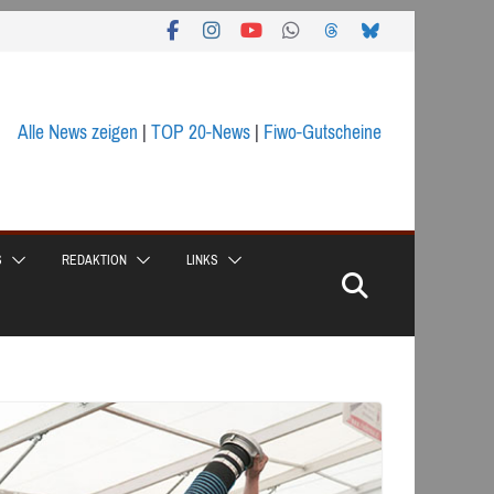
Alle News zeigen
|
TOP 20-News
|
Fiwo-Gutscheine
S
REDAKTION
LINKS