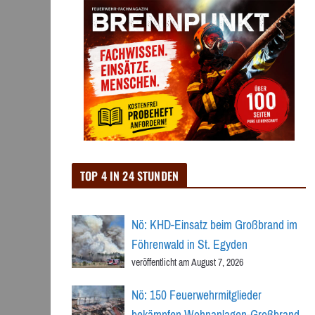
TOP 4 IN 24 STUNDEN
Nö: KHD-Einsatz beim Großbrand im
Föhrenwald in St. Egyden
veröffentlicht am August 7, 2026
Nö: 150 Feuerwehrmitglieder
bekämpfen Wohnanlagen-Großbrand