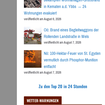
in Kematen a.d. Ybbs → 24
Wohnungen evakuiert
veröffentlicht am August 6, 2026
Oö: Brand eines Begleitwaggons der
Rollenden Landstraße in Wels
veröffentlicht am August 7, 2026
Nö: 100-Hektar-Feuer von St. Egyden
vermutlich durch Phosphor-Munition
entfacht
veröffentlicht am August 7, 2026
Zu den Top 20 in 24 Stunden
WETTER-WARNUNGEN