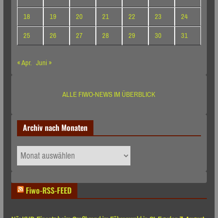
18
19
20
21
22
23
24
25
26
27
28
29
30
31
« Apr.
Juni »
ALLE FIWO-NEWS IM ÜBERBLICK
Archiv nach Monaten
Archiv
nach
Monaten
Fiwo-RSS-FEED