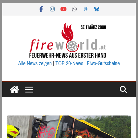
Zum
Inhalt
springen
Alle News zeigen
|
TOP 20-News
|
Fiwo-Gutscheine