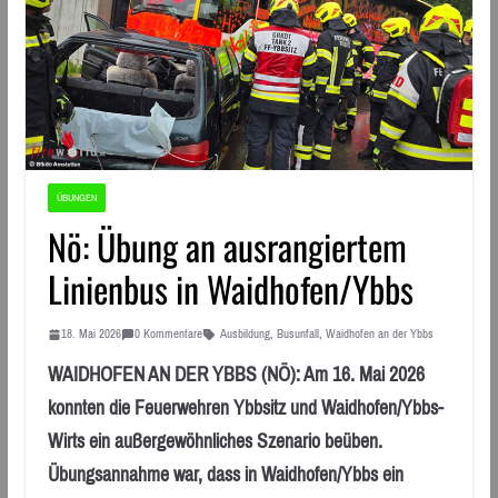
ÜBUNGEN
Nö: Übung an ausrangiertem
Linienbus in Waidhofen/Ybbs
18. Mai 2026
0 Kommentare
Ausbildung
,
Busunfall
,
Waidhofen an der Ybbs
WAIDHOFEN AN DER YBBS (NÖ): Am 16. Mai 2026
konnten die Feuerwehren Ybbsitz und Waidhofen/Ybbs-
Wirts ein außergewöhnliches Szenario beüben.
Übungsannahme war, dass in Waidhofen/Ybbs ein