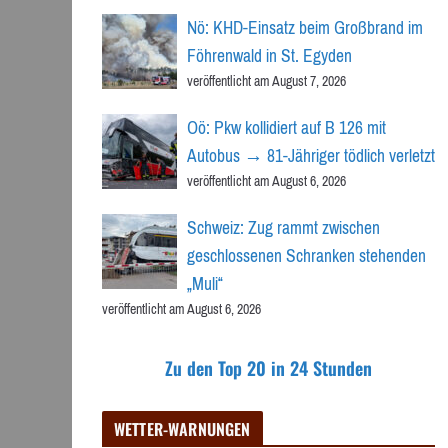
Nö: KHD-Einsatz beim Großbrand im
Föhrenwald in St. Egyden
veröffentlicht am August 7, 2026
Oö: Pkw kollidiert auf B 126 mit
Autobus → 81-Jähriger tödlich verletzt
veröffentlicht am August 6, 2026
Schweiz: Zug rammt zwischen
geschlossenen Schranken stehenden
„Muli“
veröffentlicht am August 6, 2026
Zu den Top 20 in 24 Stunden
WETTER-WARNUNGEN