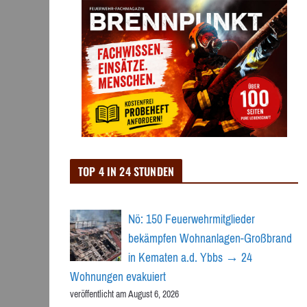
TOP 4 IN 24 STUNDEN
Nö: 150 Feuerwehrmitglieder
bekämpfen Wohnanlagen-Großbrand
in Kematen a.d. Ybbs → 24
Wohnungen evakuiert
veröffentlicht am August 6, 2026