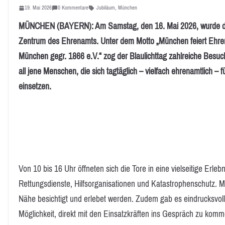
19. Mai 2026
0 Kommentare
Jubiläum
,
München
MÜNCHEN (BAYERN): Am Samstag, den 16. Mai 2026, wurde de
Zentrum des Ehrenamts. Unter dem Motto „München feiert Ehren
München gegr. 1866 e.V.“ zog der Blaulichttag zahlreiche Besuch
all jene Menschen, die sich tagtäglich – vielfach ehrenamtlich – 
einsetzen.
Von 10 bis 16 Uhr öffneten sich die Tore in eine vielseitige Erl
Rettungsdienste, Hilfsorganisationen und Katastrophenschutz. 
Nähe besichtigt und erlebet werden. Zudem gab es eindrucksvol
Möglichkeit, direkt mit den Einsatzkräften ins Gespräch zu komm