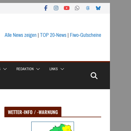
Alle News zeigen
|
TOP 20-News
|
Fiwo-Gutscheine
S
REDAKTION
LINKS
WETTER-INFO / -WARNUNG