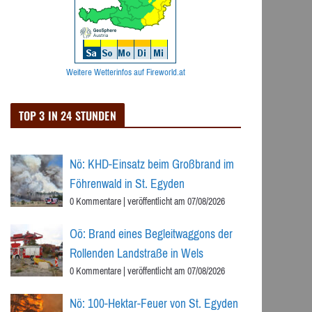
Weitere Wetterinfos auf Fireworld.at
TOP 3 IN 24 STUNDEN
Nö: KHD-Einsatz beim Großbrand im
Föhrenwald in St. Egyden
0 Kommentare
|
veröffentlicht am 07/08/2026
Oö: Brand eines Begleitwaggons der
Rollenden Landstraße in Wels
0 Kommentare
|
veröffentlicht am 07/08/2026
Nö: 100-Hektar-Feuer von St. Egyden