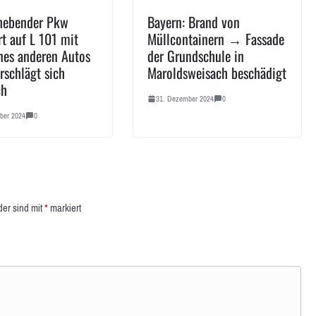
hebender Pkw
Bayern: Brand von
rt auf L 101 mit
Müllcontainern → Fassade
nes anderen Autos
der Grundschule in
rschlägt sich
Maroldsweisach beschädigt
ch
31. Dezember 2024
0
ber 2024
0
der sind mit
*
markiert