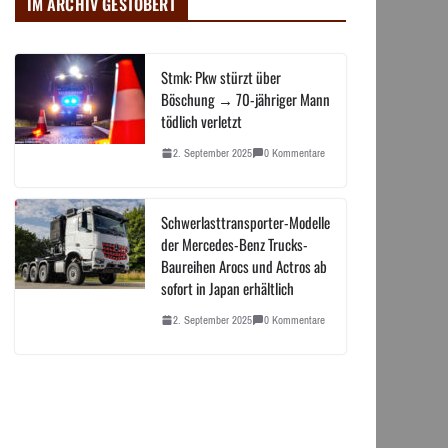
IM ARCHIV GESTÖBERT
Stmk: Pkw stürzt über
Böschung → 70-jähriger Mann
tödlich verletzt
2. September 2025
0 Kommentare
Schwerlasttransporter-Modelle
der Mercedes-Benz Trucks-
Baureihen Arocs und Actros ab
sofort in Japan erhältlich
2. September 2025
0 Kommentare