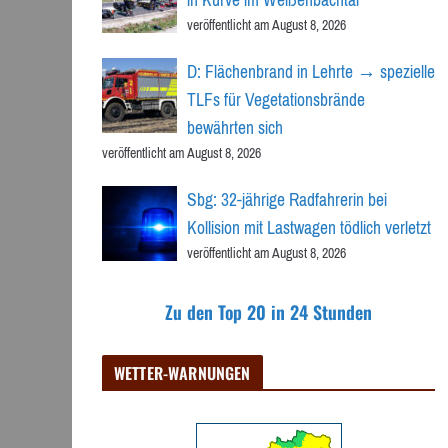
veröffentlicht am August 8, 2026
D: Flächenbrand in Lehrte → spezielle
TLFs für Vegetationsbrände
bewährten sich
veröffentlicht am August 8, 2026
Sbg: 32-jährige Radfahrerin bei
Kollision mit Lastwagen tödlich verletzt
veröffentlicht am August 8, 2026
Zu den Top 20 in 24 Stunden
WETTER-WARNUNGEN