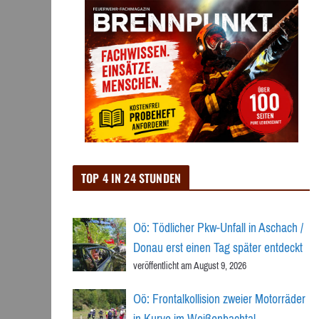
TOP 4 IN 24 STUNDEN
Oö: Tödlicher Pkw-Unfall in Aschach /
Donau erst einen Tag später entdeckt
veröffentlicht am August 9, 2026
Oö: Frontalkollision zweier Motorräder
in Kurve im Weißenbachtal