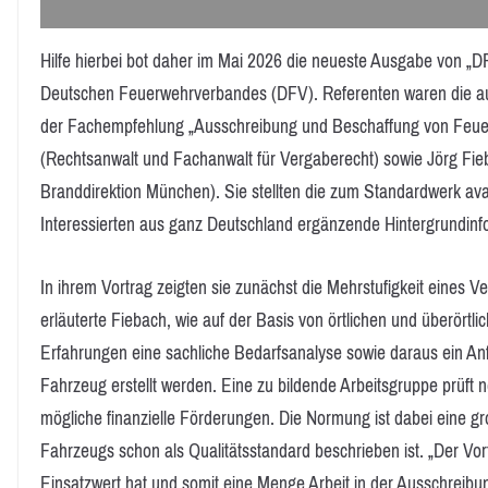
Hilfe hierbei bot daher im Mai 2026 die neueste Ausgabe von „DF
Deutschen Feuerwehrverbandes (DFV). Referenten waren die a
der Fachempfehlung „Ausschreibung und Beschaffung von Feue
(Rechtsanwalt und Fachanwalt für Vergaberecht) sowie Jörg Fieb
Branddirektion München). Sie stellten die zum Standardwerk ava
Interessierten aus ganz Deutschland ergänzende Hintergrundinf
In ihrem Vortrag zeigten sie zunächst die Mehrstufigkeit eines 
erläuterte Fiebach, wie auf der Basis von örtlichen und überört
Erfahrungen eine sachliche Bedarfsanalyse sowie daraus ein Anf
Fahrzeug erstellt werden. Eine zu bildende Arbeitsgruppe prüft
mögliche finanzielle Förderungen. Die Normung ist dabei eine gr
Fahrzeugs schon als Qualitätsstandard beschrieben ist. „Der Vorte
Einsatzwert hat und somit eine Menge Arbeit in der Ausschreibun