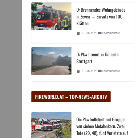
D: Brennendes Wohngebäude
in Zeven → Einsatz von 100
Kräften
13. Juni 2023
0 Kommentare
D: Pkw brennt in Tunnel in
Stuttgart
13. Juni 2023
0 Kommentare
FIREWORLD.AT – TOP-NEWS-ARCHIV
Oö: Pkw kollidiert mit Gruppe
von sieben Mofalenkern: Zwei
Tote (29, 48), fünf Verletzte auf