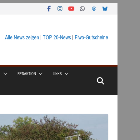
Alle News zeigen
|
TOP 20-News
|
Fiwo-Gutscheine
S
REDAKTION
LINKS