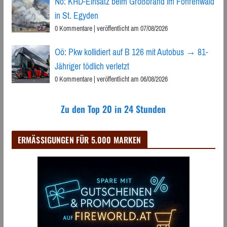
Nö: KHD-Einsatz beim Großbrand im Föhrenwald
in St. Egyden
0 Kommentare
|
veröffentlicht am 07/08/2026
Oö: Pkw kollidiert auf B 126 mit Autobus → 81-
Jähriger tödlich verletzt
0 Kommentare
|
veröffentlicht am 06/08/2026
Zu den Top 20 in 24 Stunden
ERMÄSSIGUNGEN FÜR 5.000 MARKEN