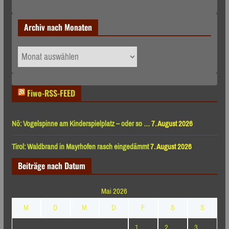
Archiv nach Monaten
Archiv
nach
Monaten
Fiwo-RSS-FEED
Nö: Vogelspinne am Kinderspielplatz – oder so …
7. August 2026
Tirol: Waldbrand in Mayrhofen rasch eingedämmt
7. August 2026
Beiträge nach Datum
Mai 2026
M
D
M
D
F
S
S
1
2
3