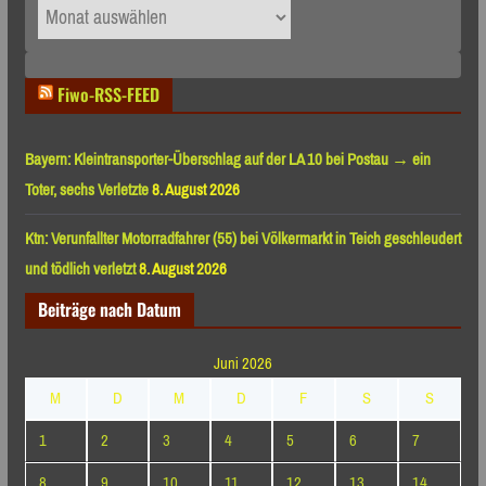
Archiv
nach
Monaten
Fiwo-RSS-FEED
Bayern: Kleintransporter-Überschlag auf der LA 10 bei Postau → ein
Toter, sechs Verletzte
8. August 2026
Ktn: Verunfallter Motorradfahrer (55) bei Völkermarkt in Teich geschleudert
und tödlich verletzt
8. August 2026
Beiträge nach Datum
Juni 2026
M
D
M
D
F
S
S
1
2
3
4
5
6
7
8
9
10
11
12
13
14