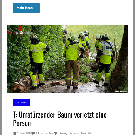
mehr lesen ...
TECHNISCH
T: Umstürzender Baum verletzt eine
Person
2. Juni 2026
0 Kommentare
Baum
,
Kitzbühel
,
Unwetter