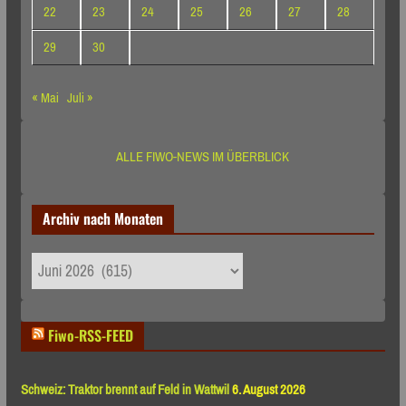
22
23
24
25
26
27
28
29
30
« Mai
Juli »
ALLE FIWO-NEWS IM ÜBERBLICK
Archiv nach Monaten
Archiv
nach
Monaten
Fiwo-RSS-FEED
Schweiz: Traktor brennt auf Feld in Wattwil
6. August 2026