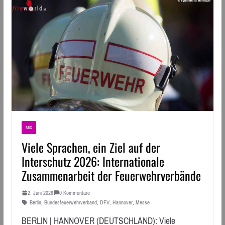
MIX
Viele Sprachen, ein Ziel auf der
Interschutz 2026: Internationale
Zusammenarbeit der Feuerwehrverbände
2. Juni 2026
0 Kommentare
Berlin
,
Bundesfeuerwehrverband
,
DFV
,
Hannover
,
Messe
BERLIN | HANNOVER (DEUTSCHLAND): Viele