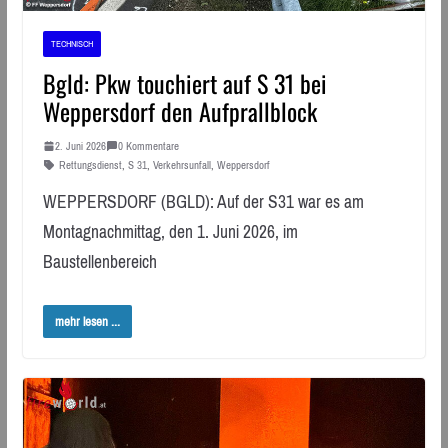
TECHNISCH
Bgld: Pkw touchiert auf S 31 bei
Weppersdorf den Aufprallblock
2. Juni 2026
0 Kommentare
Rettungsdienst
,
S 31
,
Verkehrsunfall
,
Weppersdorf
WEPPERSDORF (BGLD): Auf der S31 war es am
Montagnachmittag, den 1. Juni 2026, im
Baustellenbereich
mehr lesen ...