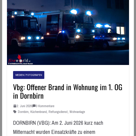
MEDIEN / FOTOGRAFEN
Vbg: Offener Brand in Wohnung im 1. OG
in Dornbirn
2. Juni 2026
0 Kommentare
Dornbirn
,
Küchenbrand
,
Rettungsdienst
,
Wohnanlage
DORNBIRN (VBG): Am 2. Juni 2026 kurz nach
Mitternacht wurden Einsatzkräfte zu einem