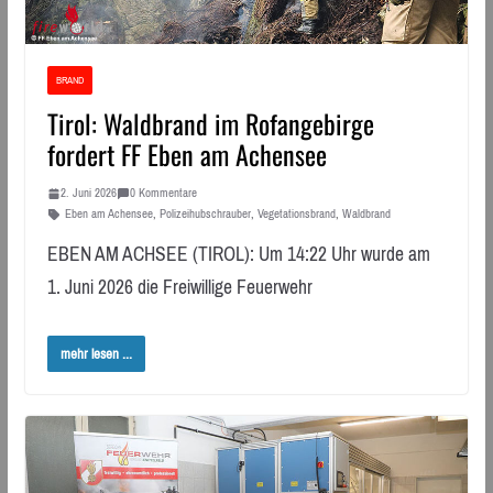
BRAND
Tirol: Waldbrand im Rofangebirge
fordert FF Eben am Achensee
2. Juni 2026
0 Kommentare
Eben am Achensee
,
Polizeihubschrauber
,
Vegetationsbrand
,
Waldbrand
EBEN AM ACHSEE (TIROL): Um 14:22 Uhr wurde am
1. Juni 2026 die Freiwillige Feuerwehr
mehr lesen ...