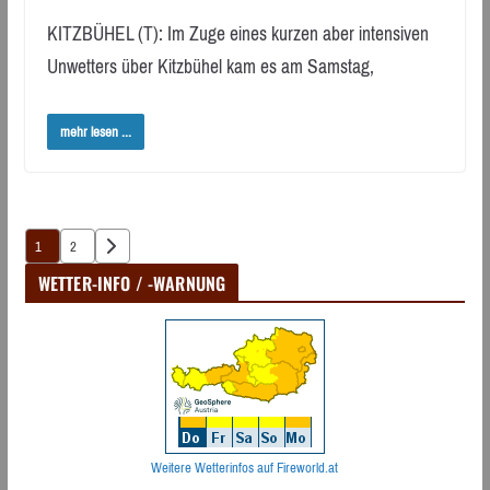
KITZBÜHEL (T): Im Zuge eines kurzen aber intensiven
Unwetters über Kitzbühel kam es am Samstag,
mehr lesen ...
Seitennummerierung
1
2
der
WETTER-INFO / -WARNUNG
Beiträge
Weitere Wetterinfos auf Fireworld.at