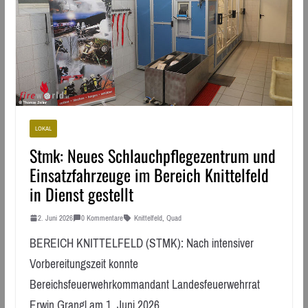
LOKAL
Stmk: Neues Schlauchpflegezentrum und
Einsatzfahrzeuge im Bereich Knittelfeld
in Dienst gestellt
2. Juni 2026
0 Kommentare
Knittelfeld
,
Quad
BEREICH KNITTELFELD (STMK): Nach intensiver
Vorbereitungszeit konnte
Bereichsfeuerwehrkommandant Landesfeuerwehrrat
Erwin Grangl am 1. Juni 2026