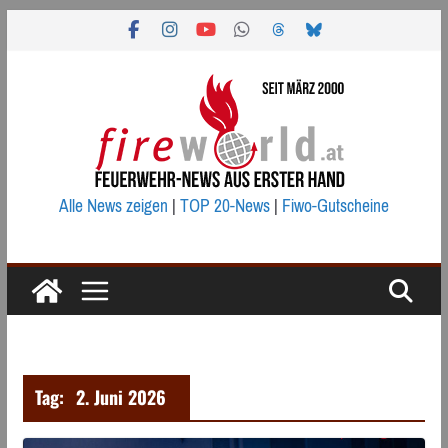
Zum
Inhalt
springen
Alle News zeigen
|
TOP 20-News
|
Fiwo-Gutscheine
Tag:
2. Juni 2026