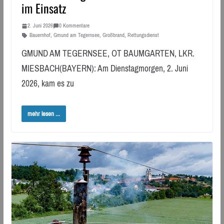
im Einsatz
2. Juni 2026
0 Kommentare
Bauernhof
,
Gmund am Tegernsee
,
Großbrand
,
Rettungsdienst
GMUND AM TEGERNSEE, OT BAUMGARTEN, LKR.
MIESBACH(BAYERN): Am Dienstagmorgen, 2. Juni
2026, kam es zu
mehr lesen ...