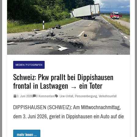
MEDIEN / FOTOGRAFEN
Schweiz: Pkw prallt bei Dippishausen
frontal in Lastwagen → ein Toter
3. Juni 2026
0 Kommentare
Lkw-Unfall
,
Personenbergung
,
Verkehrsunfall
DIPPISHAUSEN (SCHWEIZ): Am Mittwochnachmittag,
dem 3. Juni 2026, geriet in Dippishausen ein Auto auf die
mehr lesen ...