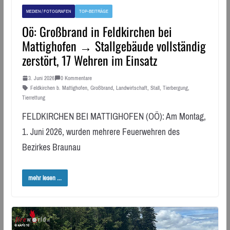
MEDIEN / FOTOGRAFEN
TOP-BEITRÄGE
Oö: Großbrand in Feldkirchen bei
Mattighofen → Stallgebäude vollständig
zerstört, 17 Wehren im Einsatz
3. Juni 2026
0 Kommentare
Feldkirchen b. Mattighofen
,
Großbrand
,
Landwirtschaft
,
Stall
,
Tierbergung
,
Tierrettung
FELDKIRCHEN BEI MATTIGHOFEN (OÖ): Am Montag,
1. Juni 2026, wurden mehrere Feuerwehren des
Bezirkes Braunau
mehr lesen ...