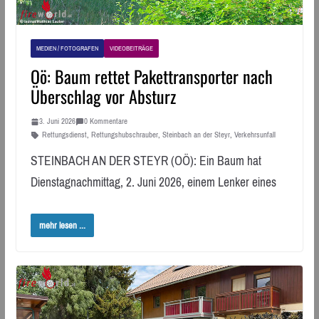
MEDIEN / FOTOGRAFEN
VIDEOBEITRÄGE
Oö: Baum rettet Pakettransporter nach
Überschlag vor Absturz
3. Juni 2026
0 Kommentare
Rettungsdienst
,
Rettungshubschrauber
,
Steinbach an der Steyr
,
Verkehrsunfall
STEINBACH AN DER STEYR (OÖ): Ein Baum hat
Dienstagnachmittag, 2. Juni 2026, einem Lenker eines
mehr lesen ...