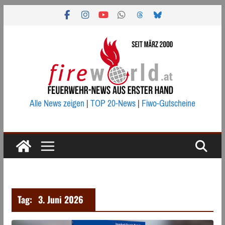
Zum
Inhalt
springen
Alle News zeigen
|
TOP 20-News
|
Fiwo-Gutscheine
Tag:
3. Juni 2026