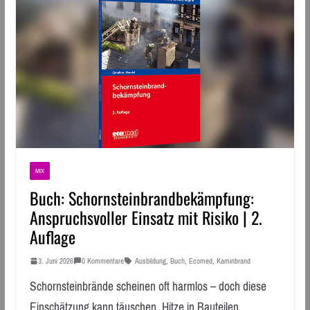
MIX
Buch: Schornsteinbrandbekämpfung:
Anspruchsvoller Einsatz mit Risiko | 2.
Auflage
3. Juni 2026
0 Kommentare
Ausbildung
,
Buch
,
Ecomed
,
Kaminbrand
Schornsteinbrände scheinen oft harmlos – doch diese
Einschätzung kann täuschen. Hitze in Bauteilen,