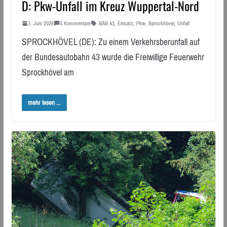
D: Pkw-Unfall im Kreuz Wuppertal-Nord
3. Juni 2026
0 Kommentare
BAB 43
,
Einsatz
,
Pkw
,
Sprockhövel
,
Unfall
SPROCKHÖVEL (DE): Zu einem Verkehrsberunfall auf
der Bundesautobahn 43 wurde die Freiwillige Feuerwehr
Sprockhövel am
mehr lesen ...