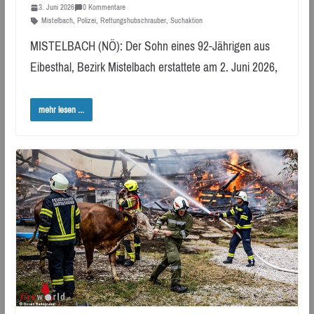
3. Juni 2026
0 Kommentare
Mistelbach
,
Polizei
,
Rettungshubschrauber
,
Suchaktion
MISTELBACH (NÖ): Der Sohn eines 92-Jährigen aus
Eibesthal, Bezirk Mistelbach erstattete am 2. Juni 2026,
mehr lesen ...