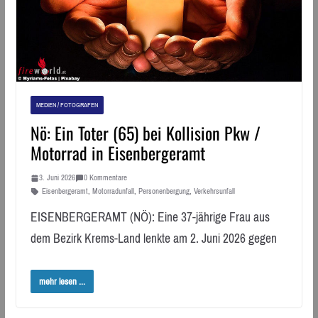
MEDIEN / FOTOGRAFEN
Nö: Ein Toter (65) bei Kollision Pkw /
Motorrad in Eisenbergeramt
3. Juni 2026
0 Kommentare
Eisenbergeramt
,
Motorradunfall
,
Personenbergung
,
Verkehrsunfall
EISENBERGERAMT (NÖ): Eine 37-jährige Frau aus
dem Bezirk Krems-Land lenkte am 2. Juni 2026 gegen
mehr lesen ...