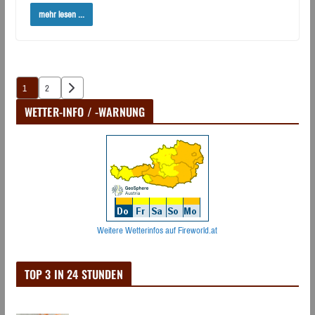
mehr lesen ...
Seitennummerierung
1
2
der
WETTER-INFO / -WARNUNG
Beiträge
Weitere Wetterinfos auf Fireworld.at
TOP 3 IN 24 STUNDEN