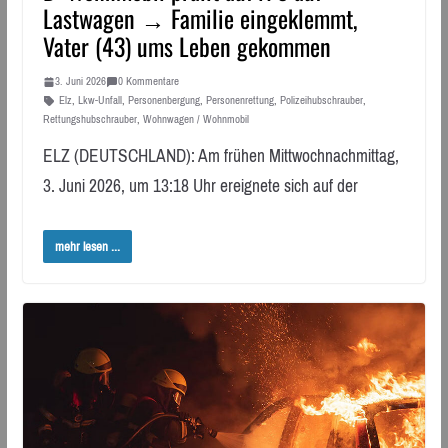
Lastwagen → Familie eingeklemmt,
Vater (43) ums Leben gekommen
3. Juni 2026
0 Kommentare
Elz
,
Lkw-Unfall
,
Personenbergung
,
Personenrettung
,
Polizeihubschrauber
,
Rettungshubschrauber
,
Wohnwagen / Wohnmobil
ELZ (DEUTSCHLAND): Am frühen Mittwochnachmittag,
3. Juni 2026, um 13:18 Uhr ereignete sich auf der
mehr lesen ...