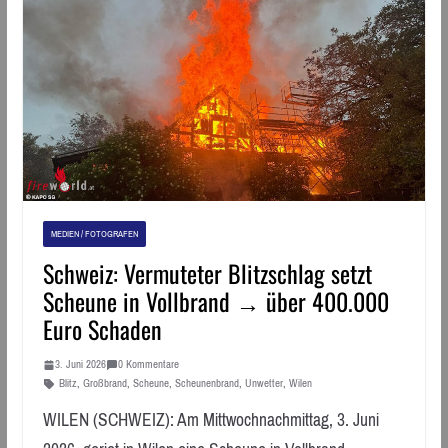
MEDIEN / FOTOGRAFEN
Schweiz: Vermuteter Blitzschlag setzt
Scheune in Vollbrand → über 400.000
Euro Schaden
3. Juni 2026
0 Kommentare
Blitz
,
Großbrand
,
Scheune
,
Scheunenbrand
,
Unwetter
,
Wilen
WILEN (SCHWEIZ): Am Mittwochnachmittag, 3. Juni