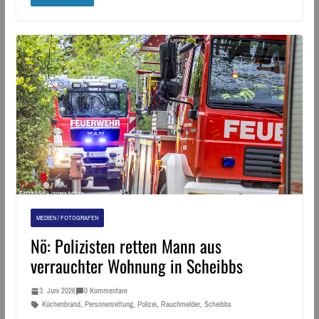
MEDIEN / FOTOGRAFEN
Nö: Polizisten retten Mann aus
verrauchter Wohnung in Scheibbs
3. Juni 2026
0 Kommentare
Küchenbrand
,
Personenrettung
,
Polizei
,
Rauchmelder
,
Scheibbs