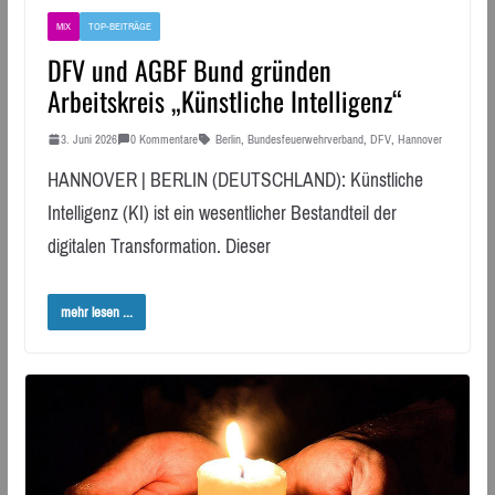
MIX
TOP-BEITRÄGE
DFV und AGBF Bund gründen
Arbeitskreis „Künstliche Intelligenz“
3. Juni 2026
0 Kommentare
Berlin
,
Bundesfeuerwehrverband
,
DFV
,
Hannover
HANNOVER | BERLIN (DEUTSCHLAND): Künstliche
Intelligenz (KI) ist ein wesentlicher Bestandteil der
digitalen Transformation. Dieser
mehr lesen ...