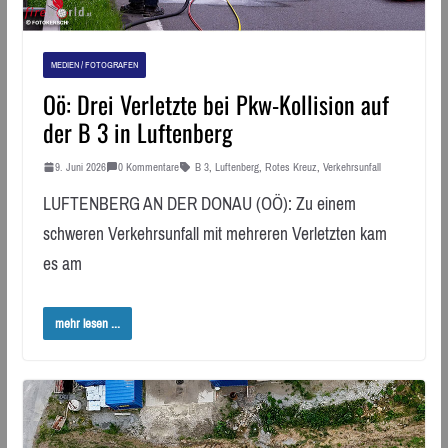
MEDIEN / FOTOGRAFEN
Oö: Drei Verletzte bei Pkw-Kollision auf
der B 3 in Luftenberg
9. Juni 2026
0 Kommentare
B 3
,
Luftenberg
,
Rotes Kreuz
,
Verkehrsunfall
LUFTENBERG AN DER DONAU (OÖ): Zu einem
schweren Verkehrsunfall mit mehreren Verletzten kam
es am
mehr lesen ...