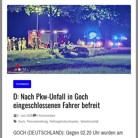
TECHNISCH
D: Nach Pkw-Unfall in Goch
eingeschlossenen Fahrer befreit
9. Juni 2026
0 Kommentare
Goch
,
Personenrettung
,
Rettungshubschrauber
,
Verkehrsunfall
GOCH (DEUTSCHLAND): Gegen 02.20 Uhr wurden am