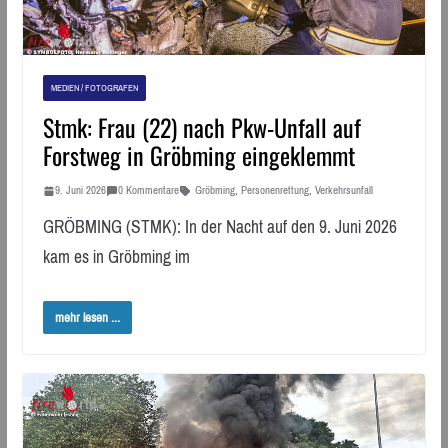
MEDIEN / FOTOGRAFEN
Stmk: Frau (22) nach Pkw-Unfall auf
Forstweg in Gröbming eingeklemmt
9. Juni 2026
0 Kommentare
Gröbming
,
Personenrettung
,
Verkehrsunfall
GRÖBMING (STMK): In der Nacht auf den 9. Juni 2026
kam es in Gröbming im
mehr lesen ...