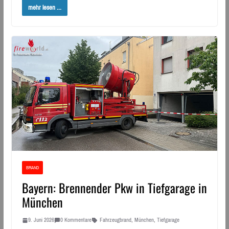
mehr lesen ...
BRAND
Bayern: Brennender Pkw in Tiefgarage in
München
9. Juni 2026
0 Kommentare
Fahrzeugbrand
,
München
,
Tiefgarage