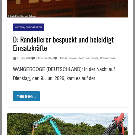
MEDIEN / FOTOGRAFEN
D: Randalierer bespuckt und beleidigt
Einsatzkräfte
9. Juni 2026
0 Kommentare
Gewalt
,
Polizei
,
Rettungsdienst
,
Wangerooge
WANGEROOGE (DEUTSCHLAND): In der Nacht auf
Dienstag, den 9. Juni 2026, kam es auf der
mehr lesen ...