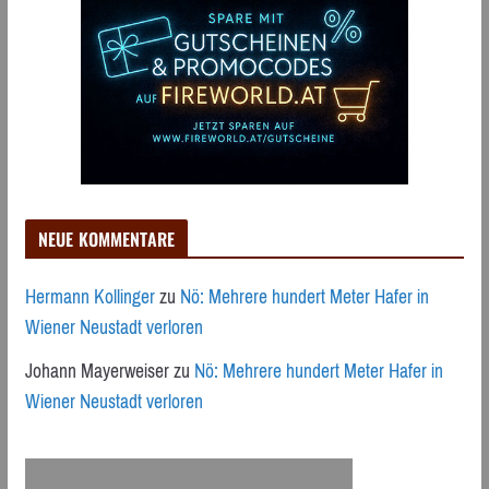
NEUE KOMMENTARE
Hermann Kollinger
zu
Nö: Mehrere hundert Meter Hafer in
Wiener Neustadt verloren
Johann Mayerweiser
zu
Nö: Mehrere hundert Meter Hafer in
Wiener Neustadt verloren