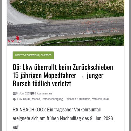
ABSEITS-FEUERWEHR | DIVERSES
Oö: Lkw überrollt beim Zurückschieben
15-jährigen Mopedfahrer → junger
Bursch tödlich verletzt
9. Juni 2026
0 Kommentare
Lkw-Unfall
,
Moped
,
Personenbergung
,
Rainbach / Mühlkreis
,
Verkehrsunfall
RAINBACH (OÖ): Ein tragischer Verkehrsunfall
ereignete sich am frühen Nachmittag des 9. Juni 2026
auf