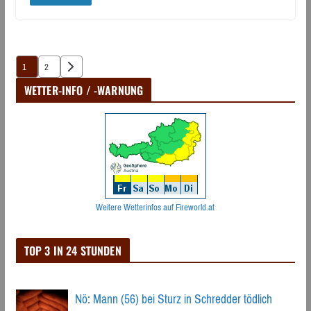
Seitennummerierung
1
2
der
WETTER-INFO / -WARNUNG
Beiträge
Weitere Wetterinfos auf Fireworld.at
TOP 3 IN 24 STUNDEN
Nö: Mann (56) bei Sturz in Schredder tödlich