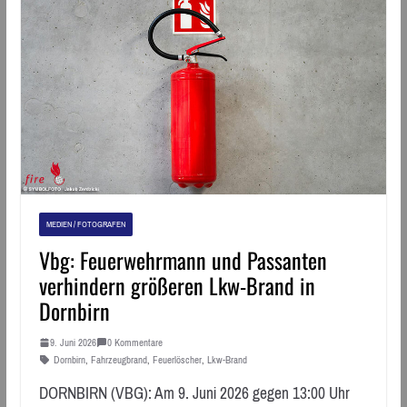
MEDIEN / FOTOGRAFEN
Vbg: Feuerwehrmann und Passanten
verhindern größeren Lkw-Brand in
Dornbirn
9. Juni 2026
0 Kommentare
Dornbirn
,
Fahrzeugbrand
,
Feuerlöscher
,
Lkw-Brand
DORNBIRN (VBG): Am 9. Juni 2026 gegen 13:00 Uhr