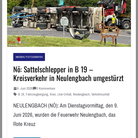
MEDIEN / FOTOGRAFEN
Nö: Sattelschlepper in B 19 –
Kreisverkehr in Neulengbach umgestürzt
9. Juni 2026
0 Kommentare
B 19
,
Fahrzeugbergung
,
Kran
,
Lkw-Unfall
,
Neulengbach
,
Verkehrsunfall
NEULENGBACH (NÖ): Am Dienstagvormittag, den 9.
Juni 2026, wurden die Feuerwehr Neulengbach, das
Rote Kreuz