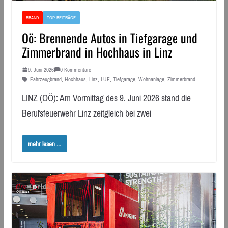
BRAND
TOP-BEITRÄGE
Oö: Brennende Autos in Tiefgarage und
Zimmerbrand in Hochhaus in Linz
9. Juni 2026
0 Kommentare
Fahrzeugbrand
,
Hochhaus
,
Linz
,
LUF
,
Tiefgarage
,
Wohnanlage
,
Zimmerbrand
LINZ (OÖ): Am Vormittag des 9. Juni 2026 stand die
Berufsfeuerwehr Linz zeitgleich bei zwei
mehr lesen ...