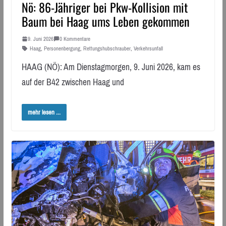
Nö: 86-Jähriger bei Pkw-Kollision mit
Baum bei Haag ums Leben gekommen
9. Juni 2026
0 Kommentare
Haag
,
Personenbergung
,
Rettungshubschrauber
,
Verkehrsunfall
HAAG (NÖ): Am Dienstagmorgen, 9. Juni 2026, kam es
auf der B42 zwischen Haag und
mehr lesen ...