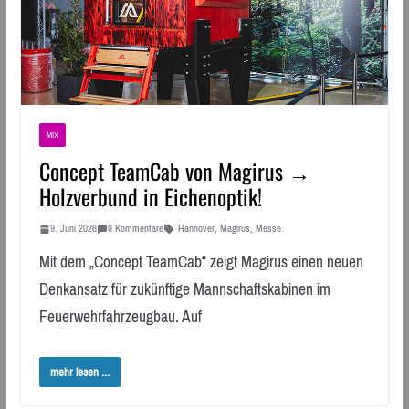
MIX
Concept TeamCab von Magirus →
Holzverbund in Eichenoptik!
9. Juni 2026
0 Kommentare
Hannover
,
Magirus
,
Messe
Mit dem „Concept TeamCab“ zeigt Magirus einen neuen
Denkansatz für zukünftige Mannschaftskabinen im
Feuerwehrfahrzeugbau. Auf
mehr lesen ...