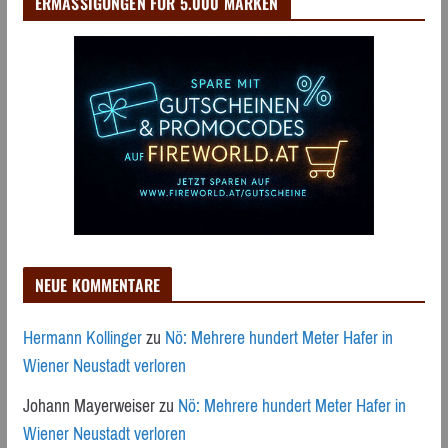
ERMÄSSIGUNGEN FÜR 5.000 MARKEN
NEUE KOMMENTARE
Hermann Kollinger
zu
Nö: Mehrere hundert Meter Hafer in
Wiener Neustadt verloren
Johann Mayerweiser
zu
Nö: Mehrere hundert Meter Hafer in
Wiener Neustadt verloren