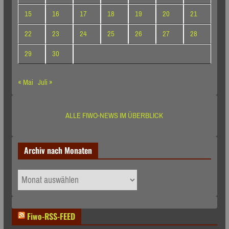
15
16
17
18
19
20
21
22
23
24
25
26
27
28
29
30
« Mai
Juli »
ALLE FIWO-NEWS IM ÜBERBLICK
Archiv nach Monaten
Archiv
nach
Monaten
Fiwo-RSS-FEED