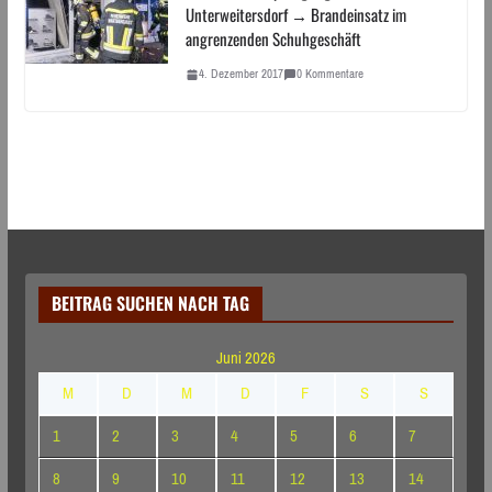
Unterweitersdorf → Brandeinsatz im
angrenzenden Schuhgeschäft
4. Dezember 2017
0 Kommentare
BEITRAG SUCHEN NACH TAG
Juni 2026
M
D
M
D
F
S
S
1
2
3
4
5
6
7
8
9
10
11
12
13
14