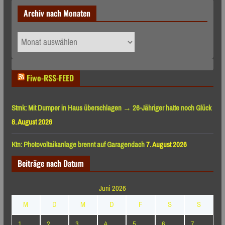
Archiv nach Monaten
Archiv
nach
Monaten
Fiwo-RSS-FEED
Stmk: Mit Dumper in Haus überschlagen → 26-Jähriger hatte noch Glück
8. August 2026
Ktn: Photovoltaikanlage brennt auf Garagendach
7. August 2026
Beiträge nach Datum
Juni 2026
M
D
M
D
F
S
S
1
2
3
4
5
6
7