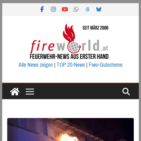
Zum
Inhalt
springen
Alle News zeigen
|
TOP 20-News
|
Fiwo-Gutscheine