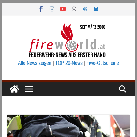
Zum
Inhalt
springen
Alle News zeigen
|
TOP 20-News
|
Fiwo-Gutscheine