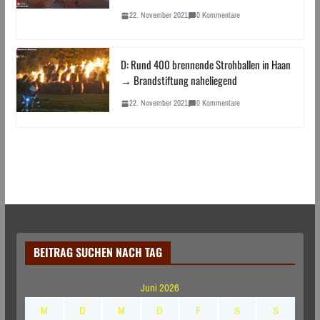
22. November 2021
0 Kommentare
D: Rund 400 brennende Strohballen in Haan
→ Brandstiftung naheliegend
22. November 2021
0 Kommentare
BEITRAG SUCHEN NACH TAG
Juni 2026
M
D
M
D
F
S
S