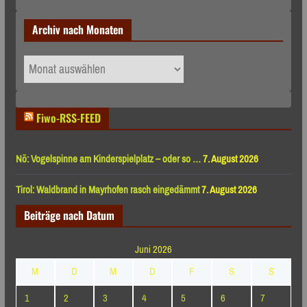
Archiv nach Monaten
Archiv
nach
Monaten
Fiwo-RSS-FEED
Nö: Vogelspinne am Kinderspielplatz – oder so …
7. August 2026
Tirol: Waldbrand in Mayrhofen rasch eingedämmt
7. August 2026
Beiträge nach Datum
Juni 2026
M
D
M
D
F
S
S
1
2
3
4
5
6
7