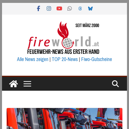
Zum
Inhalt
springen
Alle News zeigen
|
TOP 20-News
|
Fiwo-Gutscheine