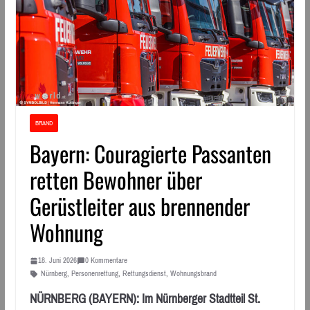
BRAND
Bayern: Couragierte Passanten
retten Bewohner über
Gerüstleiter aus brennender
Wohnung
18. Juni 2026
0 Kommentare
Nürnberg
,
Personenrettung
,
Rettungsdienst
,
Wohnungsbrand
NÜRNBERG (BAYERN): Im Nürnberger Stadtteil St.