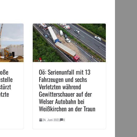
roße
Oö: Serienunfall mit 13
stelle
Fahrzeugen und sechs
stürzt
Verletzten während
tzte
Gewitterschauer auf der
Welser Autobahn bei
Weißkirchen an der Traun
24. Juni 2021
0