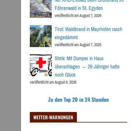
Föhrenwald in St. Egyden
veröffentlicht am August 7, 2026
Tirol: Waldbrand in Mayrhofen rasch
eingedämmt
veröffentlicht am August 7, 2026
Stmk: Mit Dumper in Haus
überschlagen → 26-Jähriger hatte
noch Glück
veröffentlicht am August 8, 2026
Zu den Top 20 in 24 Stunden
WETTER-WARNUNGEN