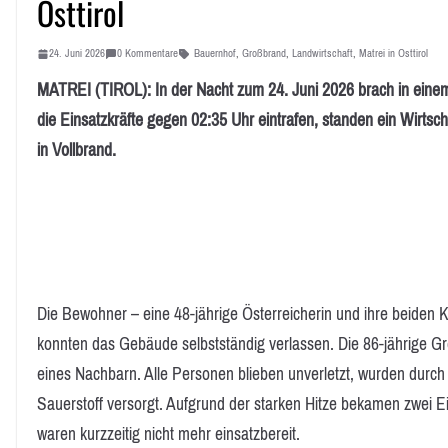
Osttirol
24. Juni 2026
0 Kommentare
Bauernhof
,
Großbrand
,
Landwirtschaft
,
Matrei in Osttirol
MATREI (TIROL): In der Nacht zum 24. Juni 2026 brach in einem 
die Einsatzkräfte gegen 02:35 Uhr eintrafen, standen ein Wirts
in Vollbrand.
Die Bewohner – eine 48-jährige Österreicherin und ihre beiden K
konnten das Gebäude selbstständig verlassen. Die 86-jährige Gr
eines Nachbarn. Alle Personen blieben unverletzt, wurden durch 
Sauerstoff versorgt. Aufgrund der starken Hitze bekamen zwei E
waren kurzzeitig nicht mehr einsatzbereit.