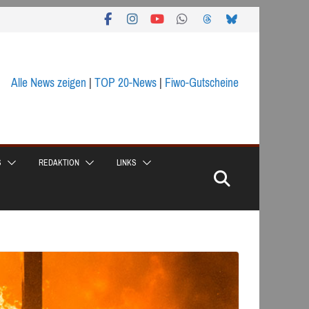
Alle News zeigen
|
TOP 20-News
|
Fiwo-Gutscheine
S
REDAKTION
LINKS