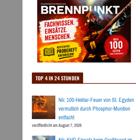
TOP 4 IN 24 STUNDEN
Nö: 100-Hektar-Feuer von St. Egyden
vermutlich durch Phosphor-Munition
entfacht
veröffentlicht am August 7, 2026
Nö: KHD-Einsatz beim Großbrand im