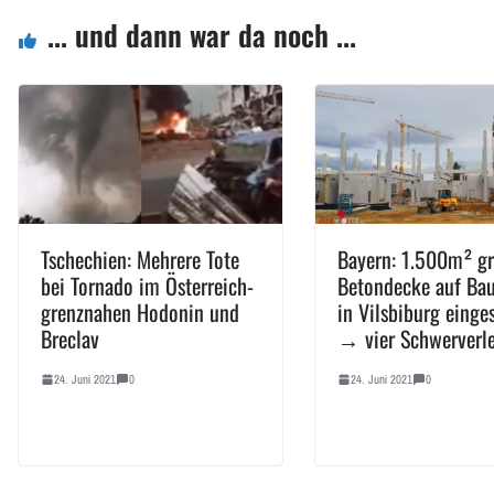
... und dann war da noch ...
Tschechien: Mehrere Tote
Bayern: 1.500m² g
bei Tornado im Österreich-
Betondecke auf Bau
grenznahen Hodonin und
in Vilsbiburg einge
Breclav
→ vier Schwerverle
24. Juni 2021
0
24. Juni 2021
0