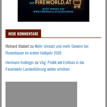
NEUE KOMMENTARE
Richard Staberl
zu
Mehr Umsatz und mehr Gewinn bei
Rosenbauer im ersten Halbjahr 2026
Hermann Kollinger
zu
Vbg: Politik will Einfluss in die
Feuerwehr-Landesführung weiter erhöhen