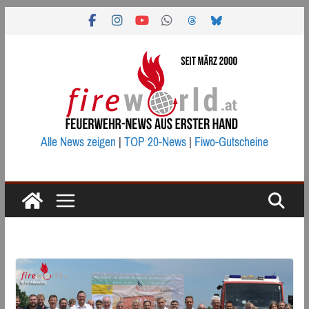
Zum
Inhalt
springen
Alle News zeigen
|
TOP 20-News
|
Fiwo-Gutscheine