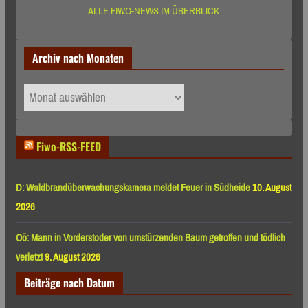
ALLE FIWO-NEWS IM ÜBERBLICK
Archiv nach Monaten
Archiv
nach
Monaten
Fiwo-RSS-FEED
D: Waldbrandüberwachungskamera meldet Feuer in Südheide
10. August
2026
Oö: Mann in Vorderstoder von umstürzenden Baum getroffen und tödlich
verletzt
9. August 2026
Beiträge nach Datum