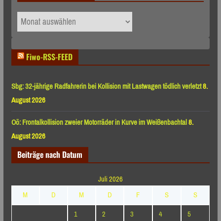
Archiv
nach
Monaten
Fiwo-RSS-FEED
Sbg: 32-jährige Radfahrerin bei Kollision mit Lastwagen tödlich verletzt
8.
August 2026
Oö: Frontalkollision zweier Motorräder in Kurve im Weißenbachtal
8.
August 2026
Beiträge nach Datum
Juli 2026
M
D
M
D
F
S
S
1
2
3
4
5