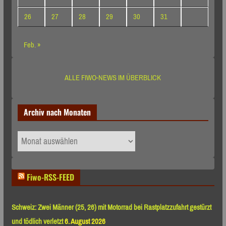
26
27
28
29
30
31
Feb. »
ALLE FIWO-NEWS IM ÜBERBLICK
Archiv nach Monaten
Archiv
nach
Monaten
Fiwo-RSS-FEED
Schweiz: Zwei Männer (25, 26) mit Motorrad bei Rastplatzzufahrt gestürzt
und tödlich verletzt
6. August 2026