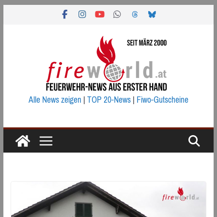
Zum
Inhalt
springen
Alle News zeigen
|
TOP 20-News
|
Fiwo-Gutscheine