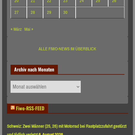
20
21
22
23
24
25
26
27
28
29
30
« März
Mai »
ALLE FIWO-NEWS IM ÜBERBLICK
Archiv nach Monaten
Archiv
nach
Monaten
Fiwo-RSS-FEED
Schweiz: Zwei Männer (25, 26) mit Motorrad bei Rastplatzzufahrt gestürzt
und tödlich verletzt
6. August 2026