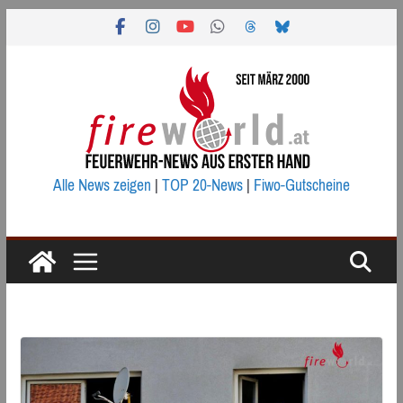
Zum
Inhalt
springen
Alle News zeigen
|
TOP 20-News
|
Fiwo-Gutscheine