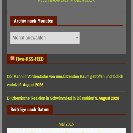
ALLE FIWO-NEWS IM ÜBERBLICK
Archiv nach Monaten
Archiv
nach
Monaten
Fiwo-RSS-FEED
Oö: Mann in Vorderstoder von umstürzenden Baum getroffen und tödlich
verletzt
9. August 2026
D: Chemische Reaktion in Schwimmbad in Düsseldorf
9. August 2026
Beiträge nach Datum
Mai 2015