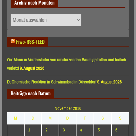
Archiv nach Monaten
Archiv
nach
Monaten
Fiwo-RSS-FEED
Oö: Mann in Vorderstoder von umstürzenden Baum getroffen und tödlich
verletzt
9. August 2026
D: Chemische Reaktion in Schwimmbad in Düsseldorf
9. August 2026
Beiträge nach Datum
November 2016
M
D
M
D
F
S
S
1
2
3
4
5
6