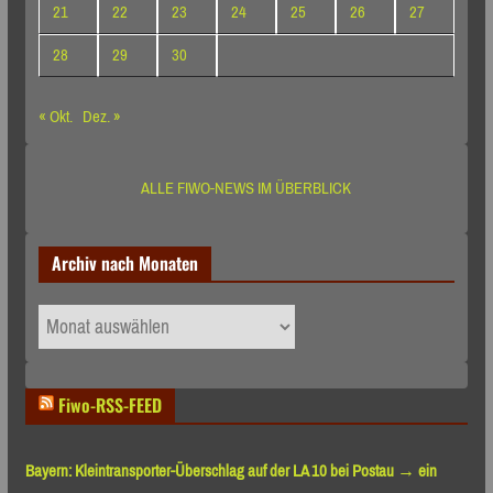
21
22
23
24
25
26
27
28
29
30
« Okt.
Dez. »
ALLE FIWO-NEWS IM ÜBERBLICK
Archiv nach Monaten
Archiv
nach
Monaten
Fiwo-RSS-FEED
Bayern: Kleintransporter-Überschlag auf der LA 10 bei Postau → ein