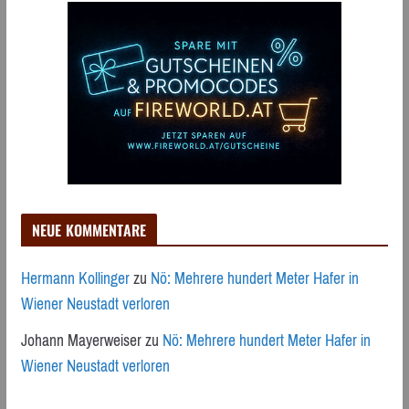
NEUE KOMMENTARE
Hermann Kollinger
zu
Nö: Mehrere hundert Meter Hafer in
Wiener Neustadt verloren
Johann Mayerweiser
zu
Nö: Mehrere hundert Meter Hafer in
Wiener Neustadt verloren