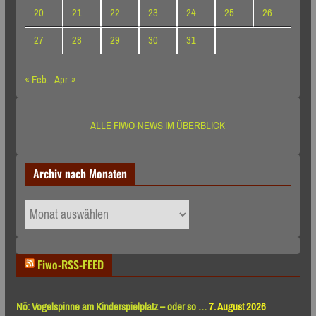
20
21
22
23
24
25
26
27
28
29
30
31
« Feb.
Apr. »
ALLE FIWO-NEWS IM ÜBERBLICK
Archiv nach Monaten
Archiv
nach
Monaten
Fiwo-RSS-FEED
Nö: Vogelspinne am Kinderspielplatz – oder so …
7. August 2026