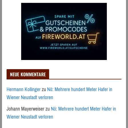
NEUE KOMMENTARE
Hermann Kollinger
zu
Nö: Mehrere hundert Meter Hafer in
Wiener Neustadt verloren
Johann Mayerweiser
zu
Nö: Mehrere hundert Meter Hafer in
Wiener Neustadt verloren