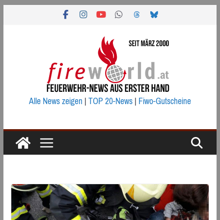
Zum
Inhalt
springen
Alle News zeigen
|
TOP 20-News
|
Fiwo-Gutscheine