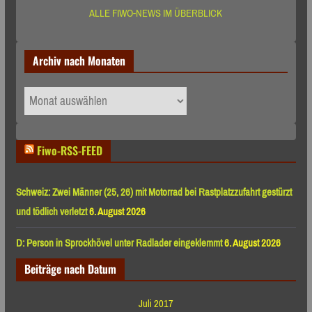
ALLE FIWO-NEWS IM ÜBERBLICK
Archiv nach Monaten
Archiv
nach
Monaten
Fiwo-RSS-FEED
Schweiz: Zwei Männer (25, 26) mit Motorrad bei Rastplatzzufahrt gestürzt
und tödlich verletzt
6. August 2026
D: Person in Sprockhövel unter Radlader eingeklemmt
6. August 2026
Beiträge nach Datum
Juli 2017