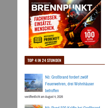
TOP 4 IN 24 STUNDEN
Nö: Großbrand fordert zwölf
Feuerwehren, drei Wohnhäuser
betroffen
veröffentlicht am August 4, 2026
Nö: Rund 500 Kräfte bei Großbrand