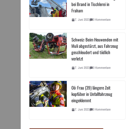
bei Brand in Tischlerei in
Fraham
7. Juni 2023
0 Kommentare
Schweiz: Beim Heuwenden mit
Muli abgestürzt, aus Fahrzeug
geschleudert und tödlich
verletzt
7. Juni 2023
0 Kommentare
Oö: Frau (39) längere Zeit
kopfüber in Unfallfahrzeug
eingeklemmt
7. Juni 2023
0 Kommentare