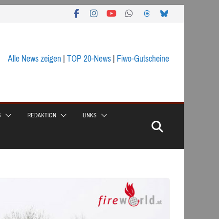
Alle News zeigen
|
TOP 20-News
|
Fiwo-Gutscheine
S
REDAKTION
LINKS