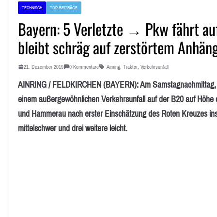
TECHNISCH
TOP-BEITRÄGE
Bayern: 5 Verletzte → Pkw fährt au
bleibt schräg auf zerstörtem Anhän
21. Dezember 2019
0 Kommentare
Ainring
,
Traktor
,
Verkehrsunfall
AINRING / FELDKIRCHEN (BAYERN): Am Samstagnachmittag, 21
einem außergewöhnlichen Verkehrsunfall auf der B20 auf Höhe
und Hammerau nach erster Einschätzung des Roten Kreuzes ins
mittelschwer und drei weitere leicht.