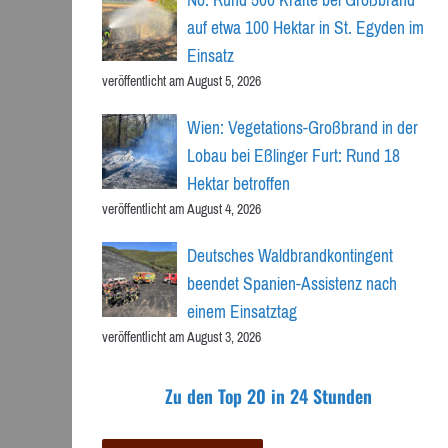
auf etwa 100 Hektar in St. Egyden im
Einsatz
veröffentlicht am August 5, 2026
Wien: Vegetations-Großbrand in der
Lobau bei Eßlinger Furt: Rund 18
Hektar betroffen
veröffentlicht am August 4, 2026
Deutsches Waldbrandkontingent
beendet Spanien-Assistenz nach
einem Einsatztag
veröffentlicht am August 3, 2026
Zu den Top 20 in 24 Stunden