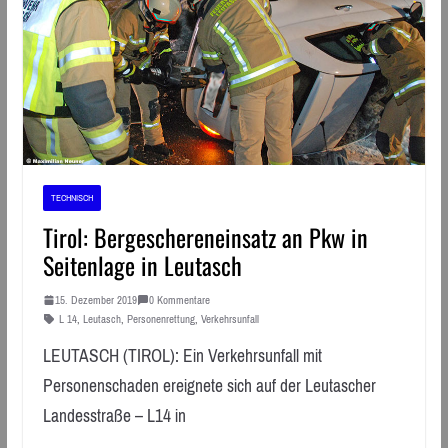
TECHNISCH
Tirol: Bergeschereneinsatz an Pkw in
Seitenlage in Leutasch
15. Dezember 2019
0 Kommentare
L 14
,
Leutasch
,
Personenrettung
,
Verkehrsunfall
LEUTASCH (TIROL): Ein Verkehrsunfall mit
Personenschaden ereignete sich auf der Leutascher
Landesstraße – L14 in